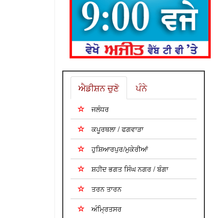
ਐਡੀਸ਼ਨ ਚੁਣੋ
ਪੰਨੇ
ਜਲੰਧਰ
ਕਪੂਰਥਲਾ / ਫਗਵਾੜਾ
ਹੁਸ਼ਿਆਰਪੁਰ/ਮੁਕੇਰੀਆਂ
ਸ਼ਹੀਦ ਭਗਤ ਸਿੰਘ ਨਗਰ / ਬੰਗਾ
ਤਰਨ ਤਾਰਨ
ਅੰਮ੍ਰਿਤਸਰ