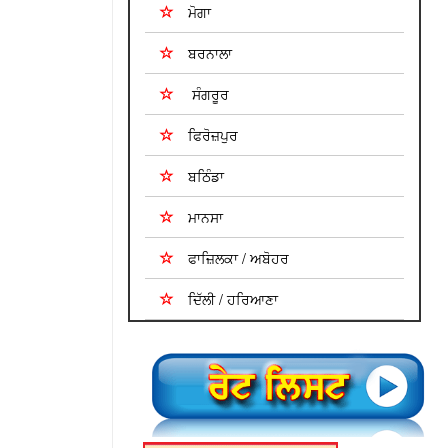
ਮੋਗਾ
ਬਰਨਾਲਾ
ਸੰਗਰੂਰ
ਫਿਰੋਜ਼ਪੁਰ
ਬਠਿੰਡਾ
ਮਾਨਸਾ
ਫਾਜ਼ਿਲਕਾ / ਅਬੋਹਰ
ਦਿੱਲੀ / ਹਰਿਆਣਾ