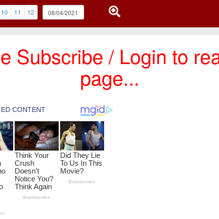
10
11
12
e Subscribe / Login to rea
page...