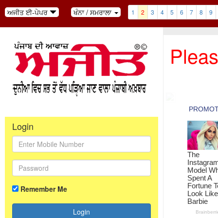
ਅਜੀਤ ਈ-ਪੇਪਰ
ਖੰਨਾ / ਸਮਰਾਲਾ
1
2
3
4
5
6
7
8
9
Pleas
Login
Remember Me