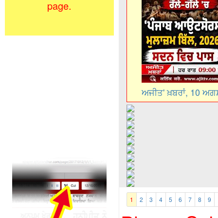
page.
ਅਜੀਤ' ਖ਼ਬਰਾਂ, 10 ਅ
1
2
3
4
5
6
7
8
9