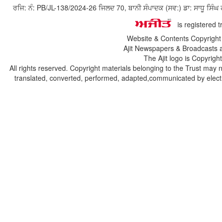
ਰਜਿ: ਨੰ: PB/JL-138/2024-26 ਜਿਲਦ 70, ਬਾਨੀ ਸੰਪਾਦਕ (ਸਵ:) ਡਾ: ਸਾਧੂ ਸ
is registered 
Website & Contents Copyrigh
Ajit Newspapers & Broadcasts 
The Ajit logo is Copyrig
All rights reserved. Copyright materials belonging to the Trust may 
translated, converted, performed, adapted,communicated by electro