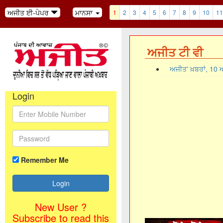
ਅਜੀਤ ਈ-ਪੇਪਰ
ਮਾਨਸਾ
1
2
3
4
5
6
7
8
9
10
11
ਅਜੀਤ ਟੀ ਵੀ
ਅਜੀਤ' ਖ਼ਬਰਾਂ, 10
Login
Remember Me
New User ?
Subscribe to read this