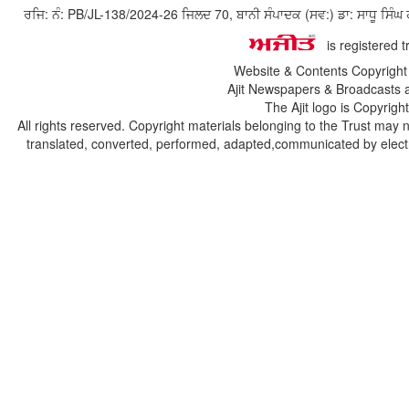
ਰਜਿ: ਨੰ: PB/JL-138/2024-26 ਜਿਲਦ 70, ਬਾਨੀ ਸੰਪਾਦਕ (ਸਵ:) ਡਾ: ਸਾਧੂ ਸ
is registered 
Website & Contents Copyrigh
Ajit Newspapers & Broadcasts 
The Ajit logo is Copyrig
All rights reserved. Copyright materials belonging to the Trust may 
translated, converted, performed, adapted,communicated by electro