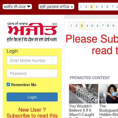
ਅਜੀਤ ਈ-ਪੇਪਰ
ਸ੍ਰੀ ਮੁਕਤਸਰ ਸਾਹਿਬ
1
2
3
4
5
6
7
1
2
3
4
5
6
7
8
9
Please Subs
read 
Login
Remember Me
New User ?
Subscribe to read this