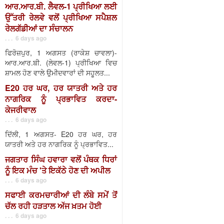
ਆਰ.ਆਰ.ਬੀ. ਲੈਵਲ-1 ਪ੍ਰੀਖਿਆ ਲਈ
ਉੱਤਰੀ ਰੇਲਵੇ ਵਲੋਂ ਪ੍ਰੀਖਿਆ ਸਪੈਸ਼ਲ
ਰੇਲਗੱਡੀਆਂ ਦਾ ਸੰਚਾਲਨ
. . . 6 days ago
ਫਿਰੋਜ਼ਪੁਰ, 1 ਅਗਸਤ (ਰਾਕੇਸ਼ ਚਾਵਲਾ)-
ਆਰ.ਆਰ.ਬੀ. (ਲੇਵਲ-1) ਪ੍ਰੀਖਿਆ ਵਿਚ
ਸ਼ਾਮਲ ਹੋਣ ਵਾਲੇ ਉਮੀਦਵਾਰਾਂ ਦੀ ਸਹੂਲਤ...
E20 ਹਰ ਘਰ, ਹਰ ਯਾਤਰੀ ਅਤੇ ਹਰ
ਨਾਗਰਿਕ ਨੂੰ ਪ੍ਰਭਾਵਿਤ ਕਰਦਾ-
ਕੇਜਰੀਵਾਲ
. . . 6 days ago
ਦਿੱਲੀ, 1 ਅਗਸਤ- E20 ਹਰ ਘਰ, ਹਰ
ਯਾਤਰੀ ਅਤੇ ਹਰ ਨਾਗਰਿਕ ਨੂੰ ਪ੍ਰਭਾਵਿਤ...
ਜਗਤਾਰ ਸਿੰਘ ਹਵਾਰਾ ਵਲੋਂ ਪੰਥਕ ਧਿਰਾਂ
ਨੂੰ ਇਕ ਮੰਚ 'ਤੇ ਇਕੱਠੇ ਹੋਣ ਦੀ ਅਪੀਲ
. . . 6 days ago
ਸਫਾਈ ਕਰਮਚਾਰੀਆਂ ਦੀ ਲੰਬੇ ਸਮੇਂ ਤੋਂ
ਚੱਲ ਰਹੀ ਹੜਤਾਲ ਅੱਜ ਖ਼ਤਮ ਹੋਈ
. . . 6 days ago