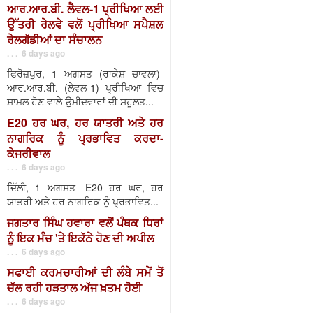
ਆਰ.ਆਰ.ਬੀ. ਲੈਵਲ-1 ਪ੍ਰੀਖਿਆ ਲਈ
ਉੱਤਰੀ ਰੇਲਵੇ ਵਲੋਂ ਪ੍ਰੀਖਿਆ ਸਪੈਸ਼ਲ
ਰੇਲਗੱਡੀਆਂ ਦਾ ਸੰਚਾਲਨ
. . . 6 days ago
ਫਿਰੋਜ਼ਪੁਰ, 1 ਅਗਸਤ (ਰਾਕੇਸ਼ ਚਾਵਲਾ)-
ਆਰ.ਆਰ.ਬੀ. (ਲੇਵਲ-1) ਪ੍ਰੀਖਿਆ ਵਿਚ
ਸ਼ਾਮਲ ਹੋਣ ਵਾਲੇ ਉਮੀਦਵਾਰਾਂ ਦੀ ਸਹੂਲਤ...
E20 ਹਰ ਘਰ, ਹਰ ਯਾਤਰੀ ਅਤੇ ਹਰ
ਨਾਗਰਿਕ ਨੂੰ ਪ੍ਰਭਾਵਿਤ ਕਰਦਾ-
ਕੇਜਰੀਵਾਲ
. . . 6 days ago
ਦਿੱਲੀ, 1 ਅਗਸਤ- E20 ਹਰ ਘਰ, ਹਰ
ਯਾਤਰੀ ਅਤੇ ਹਰ ਨਾਗਰਿਕ ਨੂੰ ਪ੍ਰਭਾਵਿਤ...
ਜਗਤਾਰ ਸਿੰਘ ਹਵਾਰਾ ਵਲੋਂ ਪੰਥਕ ਧਿਰਾਂ
ਨੂੰ ਇਕ ਮੰਚ 'ਤੇ ਇਕੱਠੇ ਹੋਣ ਦੀ ਅਪੀਲ
. . . 6 days ago
ਸਫਾਈ ਕਰਮਚਾਰੀਆਂ ਦੀ ਲੰਬੇ ਸਮੇਂ ਤੋਂ
ਚੱਲ ਰਹੀ ਹੜਤਾਲ ਅੱਜ ਖ਼ਤਮ ਹੋਈ
. . . 6 days ago