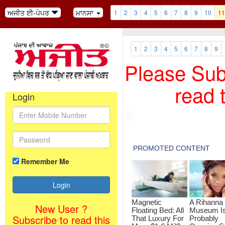
ਅਜੀਤ ਈ-ਪੇਪਰ
ਮਾਨਸਾ
1
2
3
4
5
6
7
8
9
10
11
1
2
3
4
5
6
7
8
9
Please Subs
read 
Login
Remember Me
New User ?
Subscribe to read this