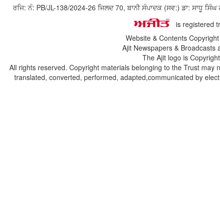
ਰਜਿ: ਨੰ: PB/JL-138/2024-26 ਜਿਲਦ 70, ਬਾਨੀ ਸੰਪਾਦਕ (ਸਵ:) ਡਾ: ਸਾਧੂ ਸ
is registered 
Website & Contents Copyrigh
Ajit Newspapers & Broadcasts 
The Ajit logo is Copyrig
All rights reserved. Copyright materials belonging to the Trust may 
translated, converted, performed, adapted,communicated by electro