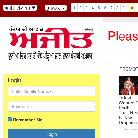
ਅਜੀਤ ਈ-ਪੇਪਰ
ਰੂਪਨਗਰ
1
2
3
4
5
6
7
8
9
10
Pleas
Login
Remember Me