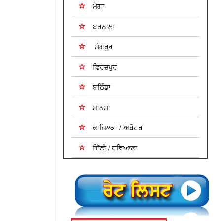
ਮੋਗਾ
ਬਰਨਾਲਾ
ਸੰਗਰੂਰ
ਫਿਰੋਜ਼ਪੁਰ
ਬਠਿੰਡਾ
ਮਾਨਸਾ
ਫਾਜ਼ਿਲਕਾ / ਅਬੋਹਰ
ਦਿੱਲੀ / ਹਰਿਆਣਾ