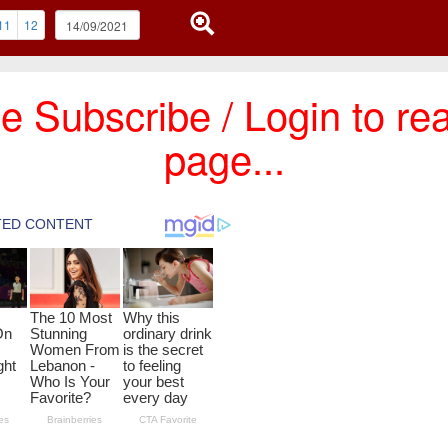
11
12
e Subscribe / Login to rea
page...