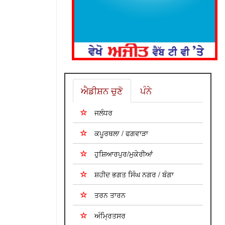
ਐਡੀਸ਼ਨ ਚੁਣੋ
ਪੰਨੇ
ਜਲੰਧਰ
ਕਪੂਰਥਲਾ / ਫਗਵਾੜਾ
ਹੁਸ਼ਿਆਰਪੁਰ/ਮੁਕੇਰੀਆਂ
ਸ਼ਹੀਦ ਭਗਤ ਸਿੰਘ ਨਗਰ / ਬੰਗਾ
ਤਰਨ ਤਾਰਨ
ਅੰਮ੍ਰਿਤਸਰ