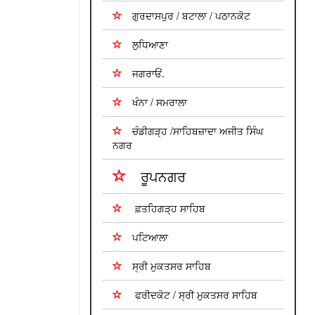
ਗੁਰਦਾਸਪੁਰ / ਬਟਾਲਾ / ਪਠਾਨਕੋਟ
ਲੁਧਿਆਣਾ
ਜਗਰਾਓਂ.
ਖੰਨਾ / ਸਮਰਾਲਾ
ਚੰਡੀਗੜ੍ਹ /ਸਾਹਿਬਜ਼ਾਦਾ ਅਜੀਤ ਸਿੰਘ
ਨਗਰ
ਰੂਪਨਗਰ
ਫ਼ਤਹਿਗੜ੍ਹ ਸਾਹਿਬ
ਪਟਿਆਲਾ
ਸ੍ਰੀ ਮੁਕਤਸਰ ਸਾਹਿਬ
ਫਰੀਦਕੋਟ / ਸ੍ਰੀ ਮੁਕਤਸਰ ਸਾਹਿਬ