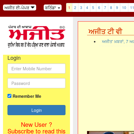
ਅਜੀਤ ਈ-ਪੇਪਰ
ਬਠਿੰਡਾ
1
2
3
4
5
6
7
8
9
10
1
ਅਜੀਤ ਟੀ ਵੀ
ਅਜੀਤ' ਖ਼ਬਰਾਂ, 7 
Login
Remember Me
New User ?
Subscribe to read this