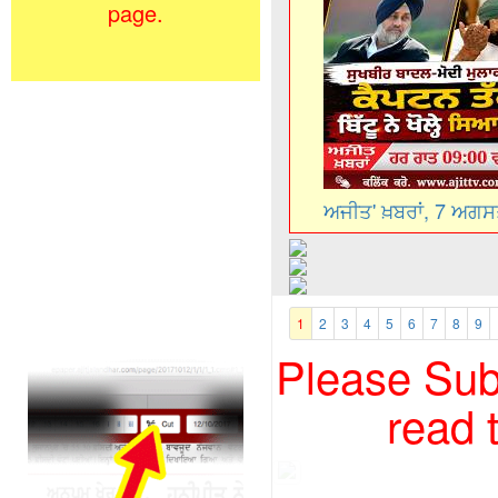
page.
ਅਜੀਤ' ਖ਼ਬਰਾਂ, 7 ਅਗ
1
2
3
4
5
6
7
8
9
Please Subs
read 