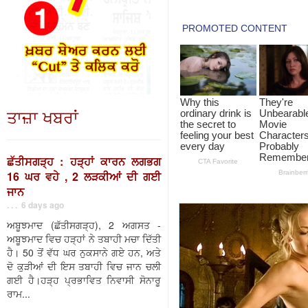
ਤਾਜ਼ਾ ਖਬਰਾਂ
ਛੱਤੀਸਗੜ੍ਹ : ਹੜ੍ਹਾਂ ਕਾਰਨ ਲਗਭਗ
16 ਘਰ ਵਹੇ , 2 ਲੜਕੀਆਂ ਦੀ ਗਈ
ਜਾਨ
. . . 6 days ago
ਅਬੂਝਮਾਦ (ਛੱਤੀਸਗੜ੍ਹ), 2 ਅਗਸਤ -
ਅਬੂਝਮਾਦ ਵਿਚ ਹੜ੍ਹਾਂ ਨੇ ਤਬਾਹੀ ਮਚਾ ਦਿੱਤੀ
ਹੈ। 50 ਤੋਂ ਵੱਧ ਘਰ ਨੁਕਸਾਨੇ ਗਏ ਹਨ, ਅਤੇ
ਦੋ ਕੁੜੀਆਂ ਦੀ ਇਸ ਤਬਾਹੀ ਵਿਚ ਜਾਨ ਚਲੀ
ਗਈ ਹੈ।ਹੜ੍ਹ ਪ੍ਰਭਾਵਿਤ ਨਿਵਾਸੀ ਸੋਨਾਰੂ
ਰਾਮ...