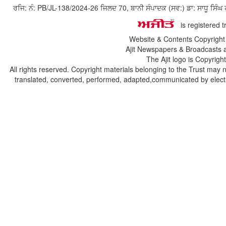
ਰਜਿ: ਨੰ: PB/JL-138/2024-26 ਜਿਲਦ 70, ਬਾਨੀ ਸੰਪਾਦਕ (ਸਵ:) ਡਾ: ਸਾਧੂ ਸ
is registered 
Website & Contents Copyrigh
Ajit Newspapers & Broadcasts 
The Ajit logo is Copyrig
All rights reserved. Copyright materials belonging to the Trust may 
translated, converted, performed, adapted,communicated by electro