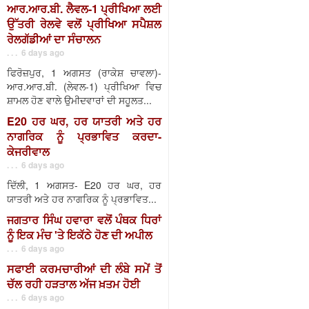
ਆਰ.ਆਰ.ਬੀ. ਲੈਵਲ-1 ਪ੍ਰੀਖਿਆ ਲਈ
ਉੱਤਰੀ ਰੇਲਵੇ ਵਲੋਂ ਪ੍ਰੀਖਿਆ ਸਪੈਸ਼ਲ
ਰੇਲਗੱਡੀਆਂ ਦਾ ਸੰਚਾਲਨ
. . . 6 days ago
ਫਿਰੋਜ਼ਪੁਰ, 1 ਅਗਸਤ (ਰਾਕੇਸ਼ ਚਾਵਲਾ)-
ਆਰ.ਆਰ.ਬੀ. (ਲੇਵਲ-1) ਪ੍ਰੀਖਿਆ ਵਿਚ
ਸ਼ਾਮਲ ਹੋਣ ਵਾਲੇ ਉਮੀਦਵਾਰਾਂ ਦੀ ਸਹੂਲਤ...
E20 ਹਰ ਘਰ, ਹਰ ਯਾਤਰੀ ਅਤੇ ਹਰ
ਨਾਗਰਿਕ ਨੂੰ ਪ੍ਰਭਾਵਿਤ ਕਰਦਾ-
ਕੇਜਰੀਵਾਲ
. . . 6 days ago
ਦਿੱਲੀ, 1 ਅਗਸਤ- E20 ਹਰ ਘਰ, ਹਰ
ਯਾਤਰੀ ਅਤੇ ਹਰ ਨਾਗਰਿਕ ਨੂੰ ਪ੍ਰਭਾਵਿਤ...
ਜਗਤਾਰ ਸਿੰਘ ਹਵਾਰਾ ਵਲੋਂ ਪੰਥਕ ਧਿਰਾਂ
ਨੂੰ ਇਕ ਮੰਚ 'ਤੇ ਇਕੱਠੇ ਹੋਣ ਦੀ ਅਪੀਲ
. . . 6 days ago
ਸਫਾਈ ਕਰਮਚਾਰੀਆਂ ਦੀ ਲੰਬੇ ਸਮੇਂ ਤੋਂ
ਚੱਲ ਰਹੀ ਹੜਤਾਲ ਅੱਜ ਖ਼ਤਮ ਹੋਈ
. . . 6 days ago