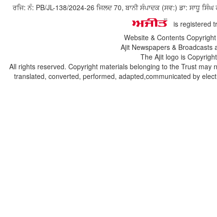
ਰਜਿ: ਨੰ: PB/JL-138/2024-26 ਜਿਲਦ 70, ਬਾਨੀ ਸੰਪਾਦਕ (ਸਵ:) ਡਾ: ਸਾਧੂ ਸ
is registered 
Website & Contents Copyrigh
Ajit Newspapers & Broadcasts 
The Ajit logo is Copyrig
All rights reserved. Copyright materials belonging to the Trust may 
translated, converted, performed, adapted,communicated by electro