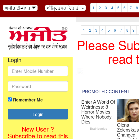
ਅਜੀਤ ਈ-ਪੇਪਰ
ਅੰਮ੍ਰਿਤਸਰ ਦਿਹਾਤੀ
1
2
3
4
5
6
7
8
1
2
3
4
5
6
7
8
9
Please Subs
read 
Login
Remember Me
New User ?
Subscribe to read this