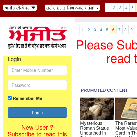
ਅਜੀਤ ਈ-ਪੇਪਰ
ਸ਼ਹੀਦ ਭਗਤ ਸਿੰਘ ਨਗਰ / ਬੰਗਾ
1
2
3
4
5
1
2
3
4
5
6
7
8
9
Please Subs
read 
Login
Remember Me
New User ?
Subscribe to read this