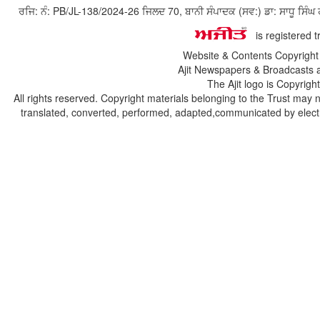
ਰਜਿ: ਨੰ: PB/JL-138/2024-26 ਜਿਲਦ 70, ਬਾਨੀ ਸੰਪਾਦਕ (ਸਵ:) ਡਾ: ਸਾਧੂ ਸ
is registered 
Website & Contents Copyrigh
Ajit Newspapers & Broadcasts 
The Ajit logo is Copyrig
All rights reserved. Copyright materials belonging to the Trust may 
translated, converted, performed, adapted,communicated by electro