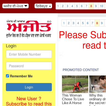
ਅਜੀਤ ਈ-ਪੇਪਰ
ਫਿਰੋਜ਼ਪੁਰ
1
2
3
4
5
6
7
8
9
10
1
2
3
4
5
6
7
8
9
Please Subs
read 
Login
Remember Me
New User ?
Subscribe to read this