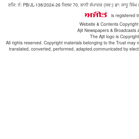
ਰਜਿ: ਨੰ: PB/JL-138/2024-26 ਜਿਲਦ 70, ਬਾਨੀ ਸੰਪਾਦਕ (ਸਵ:) ਡਾ: ਸਾਧੂ ਸ
is registered 
Website & Contents Copyrigh
Ajit Newspapers & Broadcasts 
The Ajit logo is Copyrig
All rights reserved. Copyright materials belonging to the Trust may 
translated, converted, performed, adapted,communicated by electro