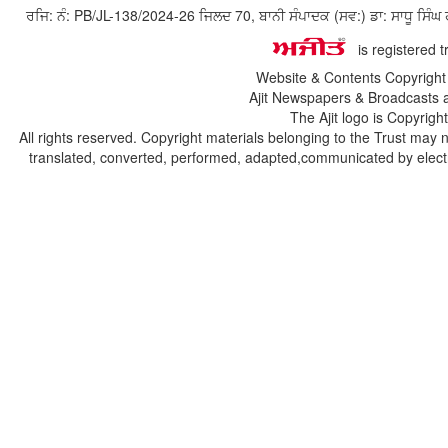
ਰਜਿ: ਨੰ: PB/JL-138/2024-26 ਜਿਲਦ 70, ਬਾਨੀ ਸੰਪਾਦਕ (ਸਵ:) ਡਾ: ਸਾਧੂ ਸ
is registered 
Website & Contents Copyrigh
Ajit Newspapers & Broadcasts 
The Ajit logo is Copyrig
All rights reserved. Copyright materials belonging to the Trust may 
translated, converted, performed, adapted,communicated by electro