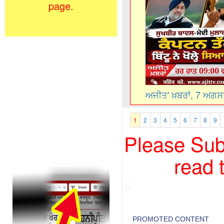
page.
ਅਜੀਤ' ਖ਼ਬਰਾਂ, 7 ਅਗ
1
2
3
4
5
6
7
8
9
Please Subs
read 