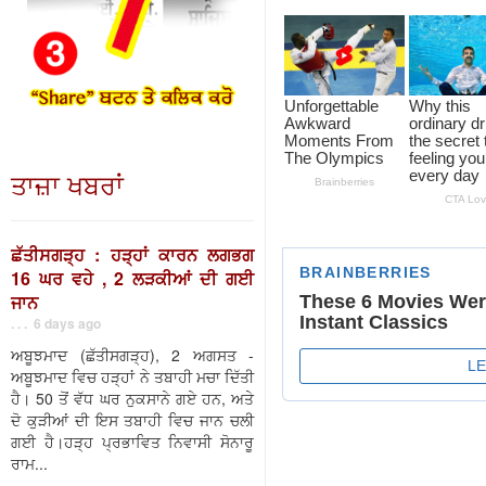
ਤਾਜ਼ਾ ਖਬਰਾਂ
ਛੱਤੀਸਗੜ੍ਹ : ਹੜ੍ਹਾਂ ਕਾਰਨ ਲਗਭਗ
16 ਘਰ ਵਹੇ , 2 ਲੜਕੀਆਂ ਦੀ ਗਈ
ਜਾਨ
. . . 6 days ago
ਅਬੂਝਮਾਦ (ਛੱਤੀਸਗੜ੍ਹ), 2 ਅਗਸਤ -
ਅਬੂਝਮਾਦ ਵਿਚ ਹੜ੍ਹਾਂ ਨੇ ਤਬਾਹੀ ਮਚਾ ਦਿੱਤੀ
ਹੈ। 50 ਤੋਂ ਵੱਧ ਘਰ ਨੁਕਸਾਨੇ ਗਏ ਹਨ, ਅਤੇ
ਦੋ ਕੁੜੀਆਂ ਦੀ ਇਸ ਤਬਾਹੀ ਵਿਚ ਜਾਨ ਚਲੀ
ਗਈ ਹੈ।ਹੜ੍ਹ ਪ੍ਰਭਾਵਿਤ ਨਿਵਾਸੀ ਸੋਨਾਰੂ
ਰਾਮ...