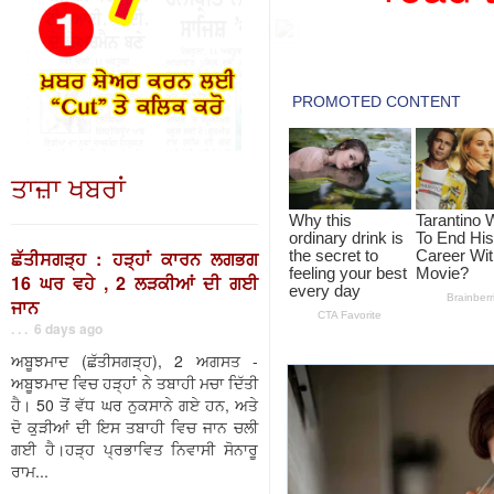
ਤਾਜ਼ਾ ਖਬਰਾਂ
ਛੱਤੀਸਗੜ੍ਹ : ਹੜ੍ਹਾਂ ਕਾਰਨ ਲਗਭਗ
16 ਘਰ ਵਹੇ , 2 ਲੜਕੀਆਂ ਦੀ ਗਈ
ਜਾਨ
. . . 6 days ago
ਅਬੂਝਮਾਦ (ਛੱਤੀਸਗੜ੍ਹ), 2 ਅਗਸਤ -
ਅਬੂਝਮਾਦ ਵਿਚ ਹੜ੍ਹਾਂ ਨੇ ਤਬਾਹੀ ਮਚਾ ਦਿੱਤੀ
ਹੈ। 50 ਤੋਂ ਵੱਧ ਘਰ ਨੁਕਸਾਨੇ ਗਏ ਹਨ, ਅਤੇ
ਦੋ ਕੁੜੀਆਂ ਦੀ ਇਸ ਤਬਾਹੀ ਵਿਚ ਜਾਨ ਚਲੀ
ਗਈ ਹੈ।ਹੜ੍ਹ ਪ੍ਰਭਾਵਿਤ ਨਿਵਾਸੀ ਸੋਨਾਰੂ
ਰਾਮ...