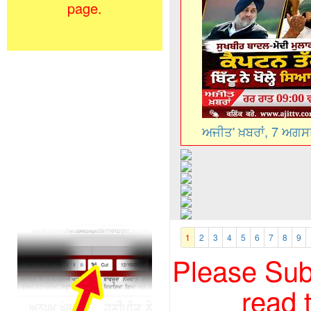
page.
ਅਜੀਤ' ਖ਼ਬਰਾਂ, 7 ਅਗ
1
2
3
4
5
6
7
8
9
Please Subs
read 