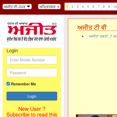
ਅਜੀਤ ਈ-ਪੇਪਰ
ਅੰਮ੍ਰਿਤਸਰ
1
2
3
4
5
6
7
8
9
10
ਅਜੀਤ ਟੀ ਵੀ
ਅਜੀਤ' ਖ਼ਬਰਾਂ, 7 
Login
Remember Me
New User ?
Subscribe to read this