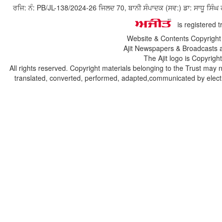
ਰਜਿ: ਨੰ: PB/JL-138/2024-26 ਜਿਲਦ 70, ਬਾਨੀ ਸੰਪਾਦਕ (ਸਵ:) ਡਾ: ਸਾਧੂ ਸ
is registered 
Website & Contents Copyrigh
Ajit Newspapers & Broadcasts 
The Ajit logo is Copyrig
All rights reserved. Copyright materials belonging to the Trust may 
translated, converted, performed, adapted,communicated by electro