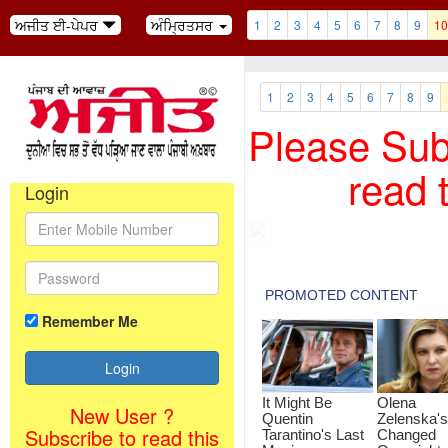
ਅਜੀਤ ਈ-ਪੇਪਰ
ਅੰਮ੍ਰਿਤਸਰ
1
2
3
4
5
6
7
8
9
10
1
2
3
4
5
6
7
8
9
Please Subs
read 
Login
Remember Me
New User ?
Subscribe to read this