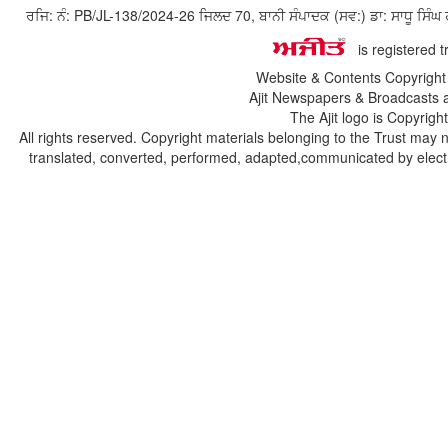
ਰਜਿ: ਨੰ: PB/JL-138/2024-26 ਜਿਲਦ 70, ਬਾਨੀ ਸੰਪਾਦਕ (ਸਵ:) ਡਾ: ਸਾਧੂ ਸ
is registered 
Website & Contents Copyrigh
Ajit Newspapers & Broadcasts 
The Ajit logo is Copyrig
All rights reserved. Copyright materials belonging to the Trust may 
translated, converted, performed, adapted,communicated by electro