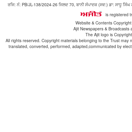
ਰਜਿ: ਨੰ: PB/JL-138/2024-26 ਜਿਲਦ 70, ਬਾਨੀ ਸੰਪਾਦਕ (ਸਵ:) ਡਾ: ਸਾਧੂ ਸ
is registered 
Website & Contents Copyrigh
Ajit Newspapers & Broadcasts 
The Ajit logo is Copyrig
All rights reserved. Copyright materials belonging to the Trust may 
translated, converted, performed, adapted,communicated by electro