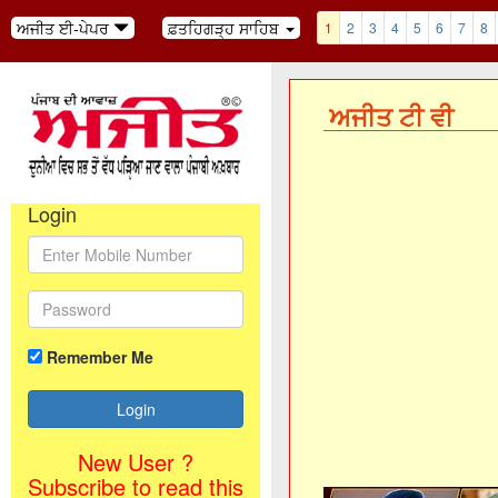
ਅਜੀਤ ਈ-ਪੇਪਰ
ਫ਼ਤਹਿਗੜ੍ਹ ਸਾਹਿਬ
1
2
3
4
5
6
7
8
ਅਜੀਤ ਟੀ ਵੀ
ਅਜੀਤ' ਖ਼ਬਰਾਂ, 7 
Login
Remember Me
New User ?
Subscribe to read this