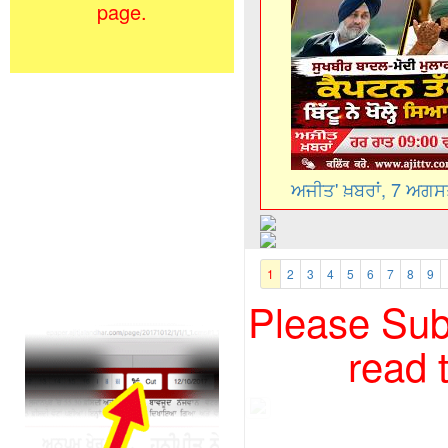
page.
ਅਜੀਤ' ਖ਼ਬਰਾਂ, 7 ਅਗ
1
2
3
4
5
6
7
8
9
Please Subs
read 