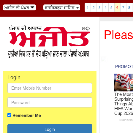
ਅਜੀਤ ਈ-ਪੇਪਰ
ਫ਼ਤਹਿਗੜ੍ਹ ਸਾਹਿਬ
1
2
3
4
5
6
7
8
Pleas
Login
Remember Me