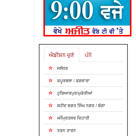
ਐਡੀਸ਼ਨ ਚੁਣੋ
ਪੰਨੇ
ਜਲੰਧਰ
ਕਪੂਰਥਲਾ / ਫਗਵਾੜਾ
ਹੁਸ਼ਿਆਰਪੁਰ/ਮੁਕੇਰੀਆਂ
ਸ਼ਹੀਦ ਭਗਤ ਸਿੰਘ ਨਗਰ / ਬੰਗਾ
ਅੰਮ੍ਰਿਤਸਰ ਦਿਹਾਤੀ
ਤਰਨ ਤਾਰਨ