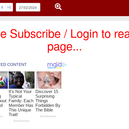
9
10
e Subscribe / Login to rea
page...