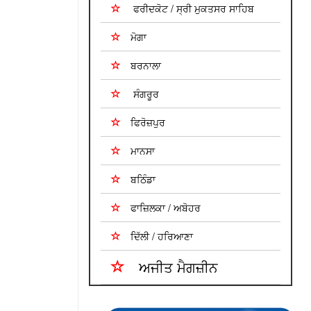
ਫਰੀਦਕੋਟ / ਸ੍ਰੀ ਮੁਕਤਸਰ ਸਾਹਿਬ
ਮੋਗਾ
ਬਰਨਾਲਾ
ਸੰਗਰੂਰ
ਫਿਰੋਜ਼ਪੁਰ
ਮਾਨਸਾ
ਬਠਿੰਡਾ
ਫਾਜ਼ਿਲਕਾ / ਅਬੋਹਰ
ਦਿੱਲੀ / ਹਰਿਆਣਾ
ਅਜੀਤ ਮੈਗਜ਼ੀਨ