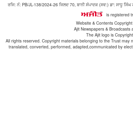
ਰਜਿ: ਨੰ: PB/JL-138/2024-26 ਜਿਲਦ 70, ਬਾਨੀ ਸੰਪਾਦਕ (ਸਵ:) ਡਾ: ਸਾਧੂ ਸ
is registered 
Website & Contents Copyrigh
Ajit Newspapers & Broadcasts 
The Ajit logo is Copyrig
All rights reserved. Copyright materials belonging to the Trust may 
translated, converted, performed, adapted,communicated by electro