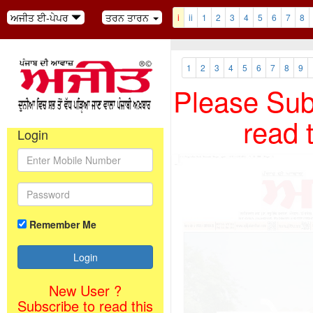
ਅਜੀਤ ਈ-ਪੇਪਰ
ਤਰਨ ਤਾਰਨ
i
ii
1
2
3
4
5
6
7
8
1
2
3
4
5
6
7
8
9
Please Subs
read 
Login
Remember Me
New User ?
Subscribe to read this