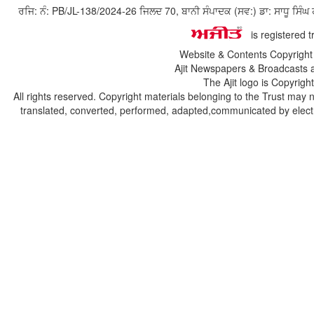
ਰਜਿ: ਨੰ: PB/JL-138/2024-26 ਜਿਲਦ 70, ਬਾਨੀ ਸੰਪਾਦਕ (ਸਵ:) ਡਾ: ਸਾਧੂ ਸ
is registered 
Website & Contents Copyrigh
Ajit Newspapers & Broadcasts 
The Ajit logo is Copyrig
All rights reserved. Copyright materials belonging to the Trust may 
translated, converted, performed, adapted,communicated by electro