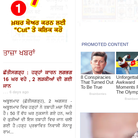
ਤਾਜ਼ਾ ਖਬਰਾਂ
ਛੱਤੀਸਗੜ੍ਹ : ਹੜ੍ਹਾਂ ਕਾਰਨ ਲਗਭਗ
16 ਘਰ ਵਹੇ , 2 ਲੜਕੀਆਂ ਦੀ ਗਈ
ਜਾਨ
. . . 6 days ago
ਅਬੂਝਮਾਦ (ਛੱਤੀਸਗੜ੍ਹ), 2 ਅਗਸਤ -
ਅਬੂਝਮਾਦ ਵਿਚ ਹੜ੍ਹਾਂ ਨੇ ਤਬਾਹੀ ਮਚਾ ਦਿੱਤੀ
ਹੈ। 50 ਤੋਂ ਵੱਧ ਘਰ ਨੁਕਸਾਨੇ ਗਏ ਹਨ, ਅਤੇ
ਦੋ ਕੁੜੀਆਂ ਦੀ ਇਸ ਤਬਾਹੀ ਵਿਚ ਜਾਨ ਚਲੀ
ਗਈ ਹੈ।ਹੜ੍ਹ ਪ੍ਰਭਾਵਿਤ ਨਿਵਾਸੀ ਸੋਨਾਰੂ
ਰਾਮ...