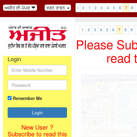
ਅਜੀਤ ਈ-ਪੇਪਰ
ਤਰਨ ਤਾਰਨ
i
ii
1
2
3
4
5
6
7
8
1
2
3
4
5
6
7
8
9
Please Subs
read 
Login
Remember Me
New User ?
Subscribe to read this