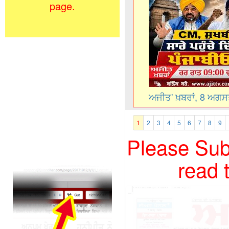
page.
ਅਜੀਤ' ਖ਼ਬਰਾਂ, 8 ਅਗ
1
2
3
4
5
6
7
8
9
Please Subs
read 