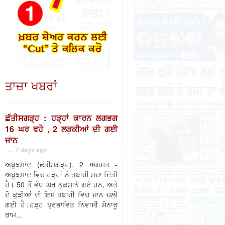
ਤਾਜ਼ਾ ਖਬਰਾਂ
ਛੱਤੀਸਗੜ੍ਹ : ਹੜ੍ਹਾਂ ਕਾਰਨ ਲਗਭਗ
16 ਘਰ ਵਹੇ , 2 ਲੜਕੀਆਂ ਦੀ ਗਈ
ਜਾਨ
. . . 7 days ago
ਅਬੂਝਮਾਦ (ਛੱਤੀਸਗੜ੍ਹ), 2 ਅਗਸਤ -
ਅਬੂਝਮਾਦ ਵਿਚ ਹੜ੍ਹਾਂ ਨੇ ਤਬਾਹੀ ਮਚਾ ਦਿੱਤੀ
ਹੈ। 50 ਤੋਂ ਵੱਧ ਘਰ ਨੁਕਸਾਨੇ ਗਏ ਹਨ, ਅਤੇ
ਦੋ ਕੁੜੀਆਂ ਦੀ ਇਸ ਤਬਾਹੀ ਵਿਚ ਜਾਨ ਚਲੀ
ਗਈ ਹੈ।ਹੜ੍ਹ ਪ੍ਰਭਾਵਿਤ ਨਿਵਾਸੀ ਸੋਨਾਰੂ
ਰਾਮ...