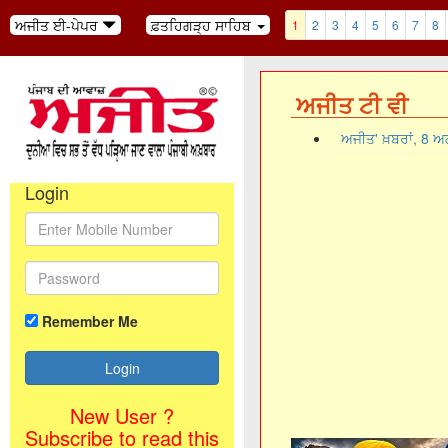
ਅਜੀਤ ਈ-ਪੇਪਰ
ਫ਼ਤਹਿਗੜ੍ਹ ਸਾਹਿਬ
1
2
3
4
5
6
7
8
ਅਜੀਤ ਟੀ ਵੀ
ਅਜੀਤ' ਖ਼ਬਰਾਂ, 8 
Login
Remember Me
New User ?
Subscribe to read this