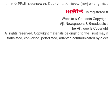
ਰਜਿ: ਨੰ: PB/JL-138/2024-26 ਜਿਲਦ 70, ਬਾਨੀ ਸੰਪਾਦਕ (ਸਵ:) ਡਾ: ਸਾਧੂ ਸ
is registered 
Website & Contents Copyrigh
Ajit Newspapers & Broadcasts 
The Ajit logo is Copyrig
All rights reserved. Copyright materials belonging to the Trust may 
translated, converted, performed, adapted,communicated by electro