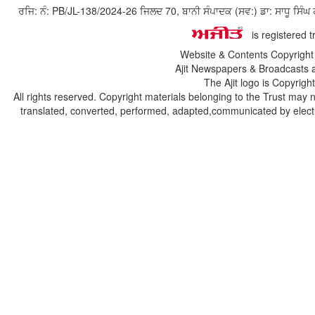
ਰਜਿ: ਨੰ: PB/JL-138/2024-26 ਜਿਲਦ 70, ਬਾਨੀ ਸੰਪਾਦਕ (ਸਵ:) ਡਾ: ਸਾਧੂ ਸ
is registered 
Website & Contents Copyrigh
Ajit Newspapers & Broadcasts 
The Ajit logo is Copyrig
All rights reserved. Copyright materials belonging to the Trust may 
translated, converted, performed, adapted,communicated by electro