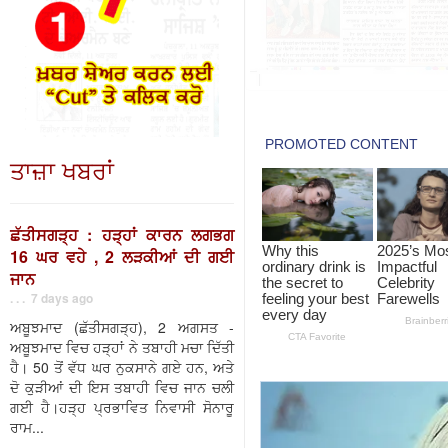
ਤਾਜ਼ਾ ਖਬਰਾਂ
ਛੱਤੀਸਗੜ੍ਹ : ਹੜ੍ਹਾਂ ਕਾਰਨ ਲਗਭਗ
16 ਘਰ ਵਹੇ , 2 ਲੜਕੀਆਂ ਦੀ ਗਈ
ਜਾਨ
. . . 7 days ago
ਅਬੂਝਮਾਦ (ਛੱਤੀਸਗੜ੍ਹ), 2 ਅਗਸਤ -
ਅਬੂਝਮਾਦ ਵਿਚ ਹੜ੍ਹਾਂ ਨੇ ਤਬਾਹੀ ਮਚਾ ਦਿੱਤੀ
ਹੈ। 50 ਤੋਂ ਵੱਧ ਘਰ ਨੁਕਸਾਨੇ ਗਏ ਹਨ, ਅਤੇ
ਦੋ ਕੁੜੀਆਂ ਦੀ ਇਸ ਤਬਾਹੀ ਵਿਚ ਜਾਨ ਚਲੀ
ਗਈ ਹੈ।ਹੜ੍ਹ ਪ੍ਰਭਾਵਿਤ ਨਿਵਾਸੀ ਸੋਨਾਰੂ
ਰਾਮ...