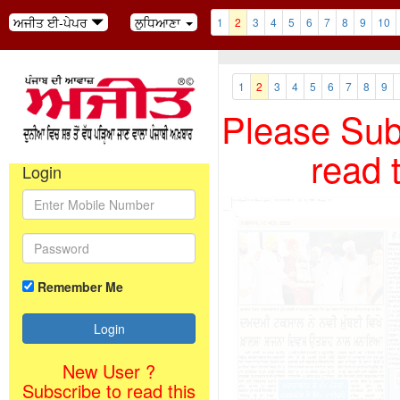
ਅਜੀਤ ਈ-ਪੇਪਰ
ਲੁਧਿਆਣਾ
1
2
3
4
5
6
7
8
9
10
1
2
3
4
5
6
7
8
9
Please Subs
read 
Login
Remember Me
New User ?
Subscribe to read this