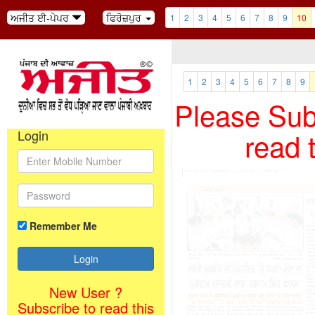
ਅਜੀਤ ਈ-ਪੇਪਰ
ਫਿਰੋਜ਼ਪੁਰ
1
2
3
4
5
6
7
8
9
10
1
2
3
4
5
6
7
8
9
Please Subs
read 
Login
Remember Me
New User ?
Subscribe to read this