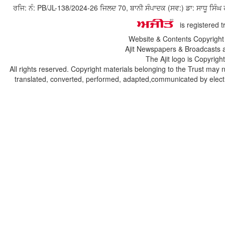
ਰਜਿ: ਨੰ: PB/JL-138/2024-26 ਜਿਲਦ 70, ਬਾਨੀ ਸੰਪਾਦਕ (ਸਵ:) ਡਾ: ਸਾਧੂ ਸ
is registered 
Website & Contents Copyrigh
Ajit Newspapers & Broadcasts 
The Ajit logo is Copyrig
All rights reserved. Copyright materials belonging to the Trust may 
translated, converted, performed, adapted,communicated by electro