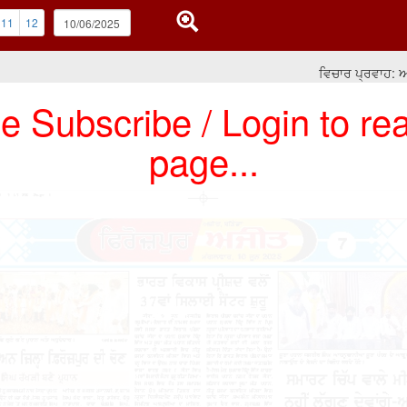
11
12
ਵਿਚਾਰ ਪ੍ਰਵਾਹ: ਅਜਿਹ
e Subscribe / Login to rea
page...