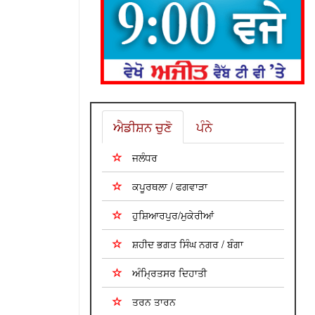
ਐਡੀਸ਼ਨ ਚੁਣੋ
ਪੰਨੇ
ਜਲੰਧਰ
ਕਪੂਰਥਲਾ / ਫਗਵਾੜਾ
ਹੁਸ਼ਿਆਰਪੁਰ/ਮੁਕੇਰੀਆਂ
ਸ਼ਹੀਦ ਭਗਤ ਸਿੰਘ ਨਗਰ / ਬੰਗਾ
ਅੰਮ੍ਰਿਤਸਰ ਦਿਹਾਤੀ
ਤਰਨ ਤਾਰਨ