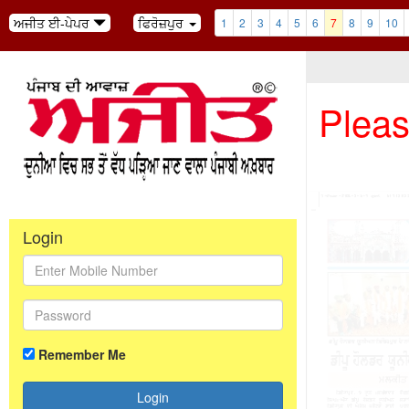
ਅਜੀਤ ਈ-ਪੇਪਰ
ਫਿਰੋਜ਼ਪੁਰ
1
2
3
4
5
6
7
8
9
10
Pleas
Login
Remember Me