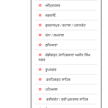
ਅੰਮ੍ਰਿਤਸਰ
ਜਗਰਾਓਂ.
ਗੁਰਦਾਸਪੁਰ / ਬਟਾਲਾ / ਪਠਾਨਕੋਟ
ਖੰਨਾ / ਸਮਰਾਲਾ
ਲੁਧਿਆਣਾ
ਚੰਡੀਗੜ੍ਹ /ਸਾਹਿਬਜ਼ਾਦਾ ਅਜੀਤ ਸਿੰਘ
ਨਗਰ
ਰੂਪਨਗਰ
ਫ਼ਤਹਿਗੜ੍ਹ ਸਾਹਿਬ
ਪਟਿਆਲਾ
ਫਰੀਦਕੋਟ / ਸ੍ਰੀ ਮੁਕਤਸਰ ਸਾਹਿਬ