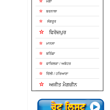
ਮੋਗਾ
ਬਰਨਾਲਾ
ਸੰਗਰੂਰ
ਫਿਰੋਜ਼ਪੁਰ
ਮਾਨਸਾ
ਬਠਿੰਡਾ
ਫਾਜ਼ਿਲਕਾ / ਅਬੋਹਰ
ਦਿੱਲੀ / ਹਰਿਆਣਾ
ਅਜੀਤ ਮੈਗਜ਼ੀਨ