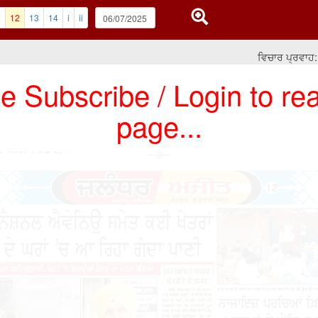
1
12
13
14
i
ii
ਵਿਚਾਰ ਪ੍ਰਵਾਹ: ਧਾੜ
e Subscribe / Login to rea
page...