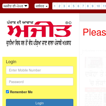
ਅਜੀਤ ਈ-ਪੇਪਰ
ਜਲੰਧਰ
1
2
3
4
5
6
7
8
9
10
1
Pleas
Login
Remember Me