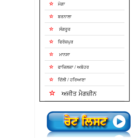
ਮੋਗਾ
ਬਰਨਾਲਾ
ਸੰਗਰੂਰ
ਫਿਰੋਜ਼ਪੁਰ
ਮਾਨਸਾ
ਫਾਜ਼ਿਲਕਾ / ਅਬੋਹਰ
ਦਿੱਲੀ / ਹਰਿਆਣਾ
ਅਜੀਤ ਮੈਗਜ਼ੀਨ