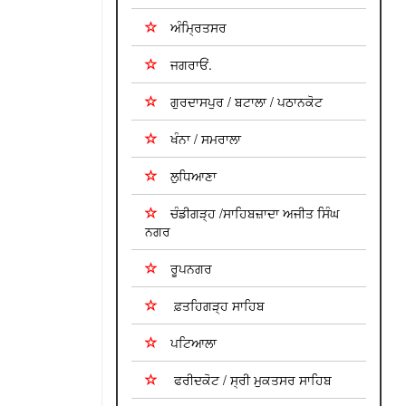
ਅੰਮ੍ਰਿਤਸਰ
ਜਗਰਾਓਂ.
ਗੁਰਦਾਸਪੁਰ / ਬਟਾਲਾ / ਪਠਾਨਕੋਟ
ਖੰਨਾ / ਸਮਰਾਲਾ
ਲੁਧਿਆਣਾ
ਚੰਡੀਗੜ੍ਹ /ਸਾਹਿਬਜ਼ਾਦਾ ਅਜੀਤ ਸਿੰਘ
ਨਗਰ
ਰੂਪਨਗਰ
ਫ਼ਤਹਿਗੜ੍ਹ ਸਾਹਿਬ
ਪਟਿਆਲਾ
ਫਰੀਦਕੋਟ / ਸ੍ਰੀ ਮੁਕਤਸਰ ਸਾਹਿਬ