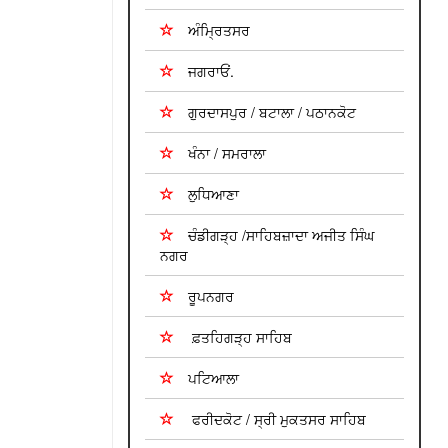
ਅੰਮ੍ਰਿਤਸਰ
ਜਗਰਾਓਂ.
ਗੁਰਦਾਸਪੁਰ / ਬਟਾਲਾ / ਪਠਾਨਕੋਟ
ਖੰਨਾ / ਸਮਰਾਲਾ
ਲੁਧਿਆਣਾ
ਚੰਡੀਗੜ੍ਹ /ਸਾਹਿਬਜ਼ਾਦਾ ਅਜੀਤ ਸਿੰਘ
ਨਗਰ
ਰੂਪਨਗਰ
ਫ਼ਤਹਿਗੜ੍ਹ ਸਾਹਿਬ
ਪਟਿਆਲਾ
ਫਰੀਦਕੋਟ / ਸ੍ਰੀ ਮੁਕਤਸਰ ਸਾਹਿਬ