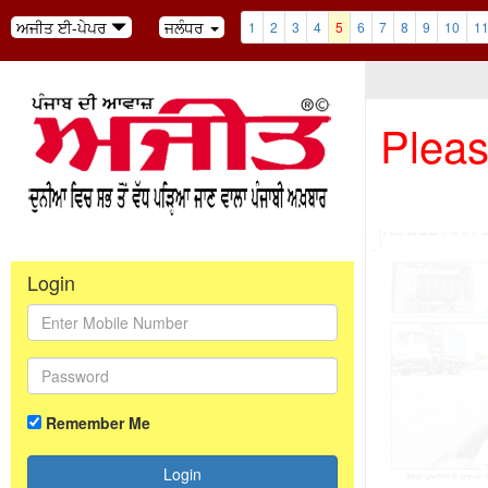
ਅਜੀਤ ਈ-ਪੇਪਰ
ਜਲੰਧਰ
1
2
3
4
5
6
7
8
9
10
1
Pleas
Login
Remember Me