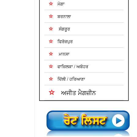
ਮੋਗਾ
ਬਰਨਾਲਾ
ਸੰਗਰੂਰ
ਫਿਰੋਜ਼ਪੁਰ
ਮਾਨਸਾ
ਫਾਜ਼ਿਲਕਾ / ਅਬੋਹਰ
ਦਿੱਲੀ / ਹਰਿਆਣਾ
ਅਜੀਤ ਮੈਗਜ਼ੀਨ