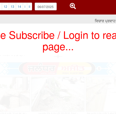
1
12
13
14
i
ii
ਵਿਚਾਰ ਪ੍ਰਵਾਹ: ਧਾ
e Subscribe / Login to rea
page...