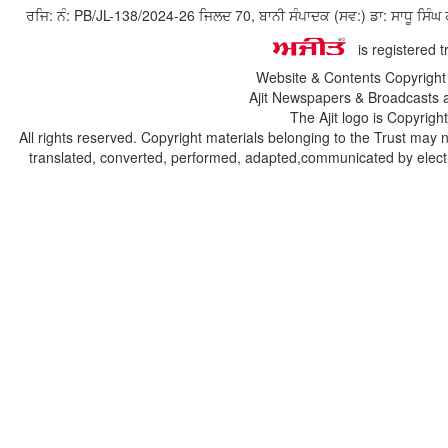
ਰਜਿ: ਨੰ: PB/JL-138/2024-26 ਜਿਲਦ 70, ਬਾਨੀ ਸੰਪਾਦਕ (ਸਵ:) ਡਾ: ਸਾਧੂ ਸ
is registered 
Website & Contents Copyrigh
Ajit Newspapers & Broadcasts 
The Ajit logo is Copyrig
All rights reserved. Copyright materials belonging to the Trust may 
translated, converted, performed, adapted,communicated by electro