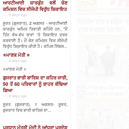
ਆਰਟੀਆਈ ਕਾਰਕੁੰਨ ਵਲੋਂ ਚੋਣ
ਕਮਿਸ਼ਨ ਵਿਚ ਸੀਜੇਪੀ ਵਿਰੁੱਧ ਸ਼ਿਕਾਇਤ
. . . 5 days ago
ਸੂਰਤ (ਗੁਜਰਾਤ), 2 ਅਗਸਤ - ਆਰਟੀਆਈ
ਕਾਰਕੁੰਨ ਅਮਿਤ ਤਿਵਾੜੀ ਕਹਿੰਦੇ ਹਨ, "ਮੈਂ
ਤਿੰਨ ਵੱਖ-ਵੱਖ ਥਾਵਾਂ 'ਤੇ ਸ਼ਿਕਾਇਤ ਦਰਜ
ਕਰਵਾਈ ਹੈ। ਮੈਂ ਚੋਣ ਕਮਿਸ਼ਨ ਵਿਚ ਸੀਜੇਪੀ
ਵਿਰੁੱਧ ਸ਼ਿਕਾਇਤ ਕੀਤੀ ਹੈ। ਕਪਿਲ ਸਿੱਬਲ...
⭐️ਮਾਣਕ ਮੋਤੀ ⭐️
. . . 5 days ago
⭐️ਮਾਣਕ ਮੋਤੀ ⭐️
ਗੁਜਰਾਤ ਭਾਰੀ ਬਾਰਿਸ਼ ਦਾ ਕਹਿਰ ਜਾਰੀ,
50 ਤੋਂ 60 ਪਰਿਵਾਰਾਂ ਨੂੰ ਬਾਹਰ ਕੱਢਿਆ
ਗਿਆ
. . . 6 days ago
ਸੂਰਤ (ਗੁਜਰਾਤ), 1 ਅਗਸਤ- ਸੂਰਤ,
ਗੁਜਰਾਤ ਵਿਚ ਭਾਰੀ ਬਾਰਿਸ਼ ਦਾ...
ਪ੍ਰਧਾਨ ਮੰਤਰੀ ਮੋਦੀ ਨੇ ਆਂਧਰਾ ਪ੍ਰਦੇਸ਼