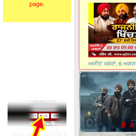
page.
ਅਜੀਤ' ਖ਼ਬਰਾਂ, 6 ਅਗ