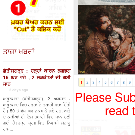
ਤਾਜ਼ਾ ਖਬਰਾਂ
ਛੱਤੀਸਗੜ੍ਹ : ਹੜ੍ਹਾਂ ਕਾਰਨ ਲਗਭਗ
16 ਘਰ ਵਹੇ , 2 ਲੜਕੀਆਂ ਦੀ ਗਈ
1
2
3
4
5
6
7
8
9
ਜਾਨ
. . . 5 days ago
Please Subs
ਅਬੂਝਮਾਦ (ਛੱਤੀਸਗੜ੍ਹ), 2 ਅਗਸਤ -
read 
ਅਬੂਝਮਾਦ ਵਿਚ ਹੜ੍ਹਾਂ ਨੇ ਤਬਾਹੀ ਮਚਾ ਦਿੱਤੀ
ਹੈ। 50 ਤੋਂ ਵੱਧ ਘਰ ਨੁਕਸਾਨੇ ਗਏ ਹਨ, ਅਤੇ
ਦੋ ਕੁੜੀਆਂ ਦੀ ਇਸ ਤਬਾਹੀ ਵਿਚ ਜਾਨ ਚਲੀ
ਗਈ ਹੈ।ਹੜ੍ਹ ਪ੍ਰਭਾਵਿਤ ਨਿਵਾਸੀ ਸੋਨਾਰੂ
ਰਾਮ...