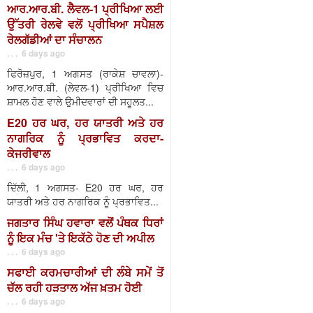
ਆਰ.ਆਰ.ਬੀ. ਲੈਵਲ-1 ਪ੍ਰੀਖਿਆ ਲਈ
ਉੱਤਰੀ ਰੇਲਵੇ ਵਲੋਂ ਪ੍ਰੀਖਿਆ ਸਪੈਸ਼ਲ
ਰੇਲਗੱਡੀਆਂ ਦਾ ਸੰਚਾਲਨ
. . . 6 days ago
ਫਿਰੋਜ਼ਪੁਰ, 1 ਅਗਸਤ (ਰਾਕੇਸ਼ ਚਾਵਲਾ)-
ਆਰ.ਆਰ.ਬੀ. (ਲੇਵਲ-1) ਪ੍ਰੀਖਿਆ ਵਿਚ
ਸ਼ਾਮਲ ਹੋਣ ਵਾਲੇ ਉਮੀਦਵਾਰਾਂ ਦੀ ਸਹੂਲਤ...
E20 ਹਰ ਘਰ, ਹਰ ਯਾਤਰੀ ਅਤੇ ਹਰ
ਨਾਗਰਿਕ ਨੂੰ ਪ੍ਰਭਾਵਿਤ ਕਰਦਾ-
ਕੇਜਰੀਵਾਲ
. . . 6 days ago
ਦਿੱਲੀ, 1 ਅਗਸਤ- E20 ਹਰ ਘਰ, ਹਰ
ਯਾਤਰੀ ਅਤੇ ਹਰ ਨਾਗਰਿਕ ਨੂੰ ਪ੍ਰਭਾਵਿਤ...
ਜਗਤਾਰ ਸਿੰਘ ਹਵਾਰਾ ਵਲੋਂ ਪੰਥਕ ਧਿਰਾਂ
ਨੂੰ ਇਕ ਮੰਚ 'ਤੇ ਇਕੱਠੇ ਹੋਣ ਦੀ ਅਪੀਲ
. . . 6 days ago
ਸਫਾਈ ਕਰਮਚਾਰੀਆਂ ਦੀ ਲੰਬੇ ਸਮੇਂ ਤੋਂ
ਚੱਲ ਰਹੀ ਹੜਤਾਲ ਅੱਜ ਖ਼ਤਮ ਹੋਈ
. . . 6 days ago