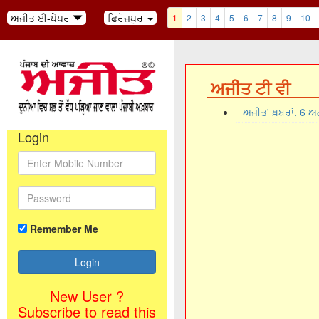
ਅਜੀਤ ਈ-ਪੇਪਰ
ਫਿਰੋਜ਼ਪੁਰ
1
2
3
4
5
6
7
8
9
10
ਅਜੀਤ ਟੀ ਵੀ
ਅਜੀਤ' ਖ਼ਬਰਾਂ, 6 
Login
Remember Me
New User ?
Subscribe to read this