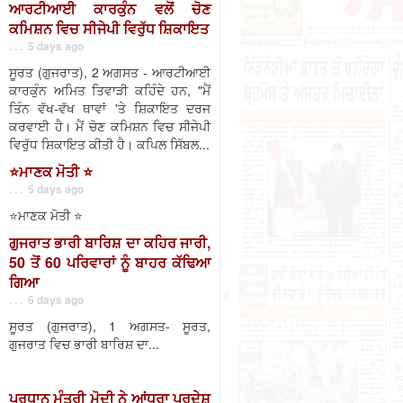
ਆਰਟੀਆਈ ਕਾਰਕੁੰਨ ਵਲੋਂ ਚੋਣ
ਕਮਿਸ਼ਨ ਵਿਚ ਸੀਜੇਪੀ ਵਿਰੁੱਧ ਸ਼ਿਕਾਇਤ
. . . 5 days ago
ਸੂਰਤ (ਗੁਜਰਾਤ), 2 ਅਗਸਤ - ਆਰਟੀਆਈ
ਕਾਰਕੁੰਨ ਅਮਿਤ ਤਿਵਾੜੀ ਕਹਿੰਦੇ ਹਨ, "ਮੈਂ
ਤਿੰਨ ਵੱਖ-ਵੱਖ ਥਾਵਾਂ 'ਤੇ ਸ਼ਿਕਾਇਤ ਦਰਜ
ਕਰਵਾਈ ਹੈ। ਮੈਂ ਚੋਣ ਕਮਿਸ਼ਨ ਵਿਚ ਸੀਜੇਪੀ
ਵਿਰੁੱਧ ਸ਼ਿਕਾਇਤ ਕੀਤੀ ਹੈ। ਕਪਿਲ ਸਿੱਬਲ...
⭐️ਮਾਣਕ ਮੋਤੀ ⭐️
. . . 5 days ago
⭐️ਮਾਣਕ ਮੋਤੀ ⭐️
ਗੁਜਰਾਤ ਭਾਰੀ ਬਾਰਿਸ਼ ਦਾ ਕਹਿਰ ਜਾਰੀ,
50 ਤੋਂ 60 ਪਰਿਵਾਰਾਂ ਨੂੰ ਬਾਹਰ ਕੱਢਿਆ
ਗਿਆ
. . . 6 days ago
ਸੂਰਤ (ਗੁਜਰਾਤ), 1 ਅਗਸਤ- ਸੂਰਤ,
ਗੁਜਰਾਤ ਵਿਚ ਭਾਰੀ ਬਾਰਿਸ਼ ਦਾ...
ਪ੍ਰਧਾਨ ਮੰਤਰੀ ਮੋਦੀ ਨੇ ਆਂਧਰਾ ਪ੍ਰਦੇਸ਼