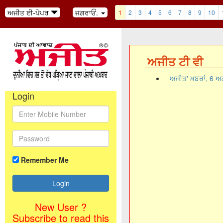
ਅਜੀਤ ਈ-ਪੇਪਰ
ਜਗਰਾਓਂ.
1
2
3
4
5
6
7
8
9
10
ਅਜੀਤ ਟੀ ਵੀ
ਅਜੀਤ' ਖ਼ਬਰਾਂ, 6 
Login
Remember Me
New User ?
Subscribe to read this