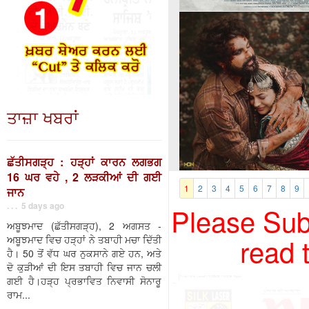
ਤਾਜ਼ਾ ਖਬਰਾਂ
ਛੱਤੀਸਗੜ੍ਹ : ਹੜ੍ਹਾਂ ਕਾਰਨ ਲਗਭਗ
16 ਘਰ ਵਹੇ , 2 ਲੜਕੀਆਂ ਦੀ ਗਈ
1
2
3
4
5
6
7
8
9
ਜਾਨ
. . . 5 days ago
Please Subs
ਅਬੂਝਮਾਦ (ਛੱਤੀਸਗੜ੍ਹ), 2 ਅਗਸਤ -
read 
ਅਬੂਝਮਾਦ ਵਿਚ ਹੜ੍ਹਾਂ ਨੇ ਤਬਾਹੀ ਮਚਾ ਦਿੱਤੀ
ਹੈ। 50 ਤੋਂ ਵੱਧ ਘਰ ਨੁਕਸਾਨੇ ਗਏ ਹਨ, ਅਤੇ
ਦੋ ਕੁੜੀਆਂ ਦੀ ਇਸ ਤਬਾਹੀ ਵਿਚ ਜਾਨ ਚਲੀ
ਗਈ ਹੈ।ਹੜ੍ਹ ਪ੍ਰਭਾਵਿਤ ਨਿਵਾਸੀ ਸੋਨਾਰੂ
ਰਾਮ...