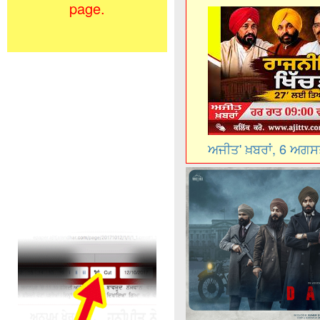
page.
ਅਜੀਤ' ਖ਼ਬਰਾਂ, 6 ਅਗ