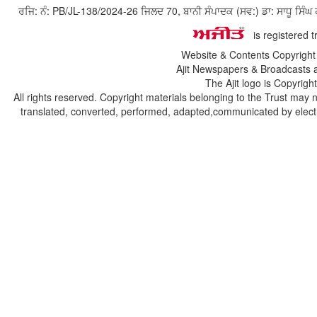
ਰਜਿ: ਨੰ: PB/JL-138/2024-26 ਜਿਲਦ 70, ਬਾਨੀ ਸੰਪਾਦਕ (ਸਵ:) ਡਾ: ਸਾਧੂ ਸ
is registered 
Website & Contents Copyrigh
Ajit Newspapers & Broadcasts 
The Ajit logo is Copyrig
All rights reserved. Copyright materials belonging to the Trust may 
translated, converted, performed, adapted,communicated by electro