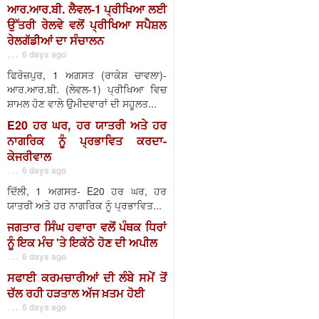
ਆਰ.ਆਰ.ਬੀ. ਲੈਵਲ-1 ਪ੍ਰੀਖਿਆ ਲਈ
ਉੱਤਰੀ ਰੇਲਵੇ ਵਲੋਂ ਪ੍ਰੀਖਿਆ ਸਪੈਸ਼ਲ
ਰੇਲਗੱਡੀਆਂ ਦਾ ਸੰਚਾਲਨ
. . . 6 days ago
ਫਿਰੋਜ਼ਪੁਰ, 1 ਅਗਸਤ (ਰਾਕੇਸ਼ ਚਾਵਲਾ)-
ਆਰ.ਆਰ.ਬੀ. (ਲੇਵਲ-1) ਪ੍ਰੀਖਿਆ ਵਿਚ
ਸ਼ਾਮਲ ਹੋਣ ਵਾਲੇ ਉਮੀਦਵਾਰਾਂ ਦੀ ਸਹੂਲਤ...
E20 ਹਰ ਘਰ, ਹਰ ਯਾਤਰੀ ਅਤੇ ਹਰ
ਨਾਗਰਿਕ ਨੂੰ ਪ੍ਰਭਾਵਿਤ ਕਰਦਾ-
ਕੇਜਰੀਵਾਲ
. . . 6 days ago
ਦਿੱਲੀ, 1 ਅਗਸਤ- E20 ਹਰ ਘਰ, ਹਰ
ਯਾਤਰੀ ਅਤੇ ਹਰ ਨਾਗਰਿਕ ਨੂੰ ਪ੍ਰਭਾਵਿਤ...
ਜਗਤਾਰ ਸਿੰਘ ਹਵਾਰਾ ਵਲੋਂ ਪੰਥਕ ਧਿਰਾਂ
ਨੂੰ ਇਕ ਮੰਚ 'ਤੇ ਇਕੱਠੇ ਹੋਣ ਦੀ ਅਪੀਲ
. . . 6 days ago
ਸਫਾਈ ਕਰਮਚਾਰੀਆਂ ਦੀ ਲੰਬੇ ਸਮੇਂ ਤੋਂ
ਚੱਲ ਰਹੀ ਹੜਤਾਲ ਅੱਜ ਖ਼ਤਮ ਹੋਈ
. . . 6 days ago