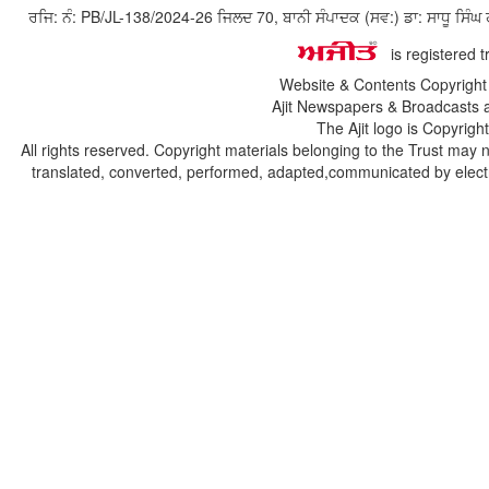
ਰਜਿ: ਨੰ: PB/JL-138/2024-26 ਜਿਲਦ 70, ਬਾਨੀ ਸੰਪਾਦਕ (ਸਵ:) ਡਾ: ਸਾਧੂ ਸ
is registered 
Website & Contents Copyrigh
Ajit Newspapers & Broadcasts 
The Ajit logo is Copyrig
All rights reserved. Copyright materials belonging to the Trust may 
translated, converted, performed, adapted,communicated by electro