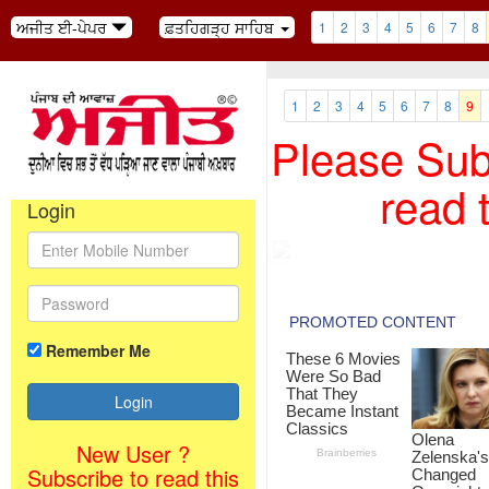
ਅਜੀਤ ਈ-ਪੇਪਰ
ਫ਼ਤਹਿਗੜ੍ਹ ਸਾਹਿਬ
1
2
3
4
5
6
7
8
1
2
3
4
5
6
7
8
9
Please Subs
read 
Login
Remember Me
New User ?
Subscribe to read this