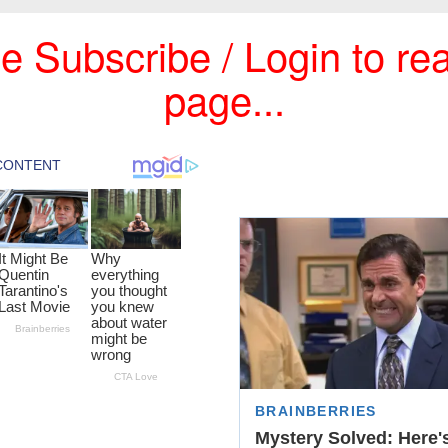
e Subscribe / Login to rea
page...