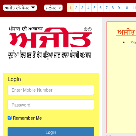
ਅਜੀਤ ਈ-ਪੇਪਰ
ਜਲੰਧਰ
1
2
3
4
5
6
7
8
9
10
1
ਅਜੀਤ 
ਅਜ
Login
Remember Me