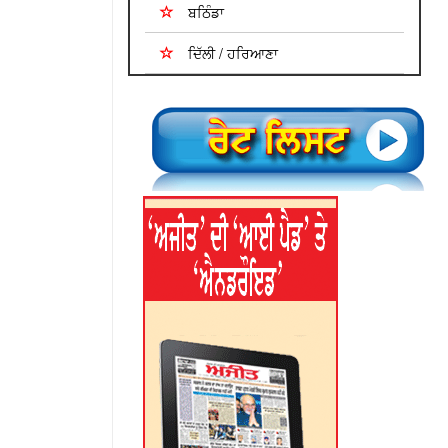
ਬਠਿੰਡਾ
ਦਿੱਲੀ / ਹਰਿਆਣਾ