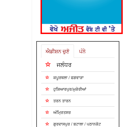
ਐਡੀਸ਼ਨ ਚੁਣੋ
ਪੰਨੇ
ਜਲੰਧਰ
ਕਪੂਰਥਲਾ / ਫਗਵਾੜਾ
ਹੁਸ਼ਿਆਰਪੁਰ/ਮੁਕੇਰੀਆਂ
ਤਰਨ ਤਾਰਨ
ਅੰਮ੍ਰਿਤਸਰ
ਗੁਰਦਾਸਪੁਰ / ਬਟਾਲਾ / ਪਠਾਨਕੋਟ