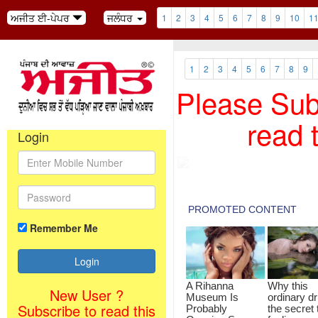
ਅਜੀਤ ਈ-ਪੇਪਰ
ਜਲੰਧਰ
1
2
3
4
5
6
7
8
9
10
1
1
2
3
4
5
6
7
8
9
Please Subs
read 
Login
Remember Me
New User ?
Subscribe to read this