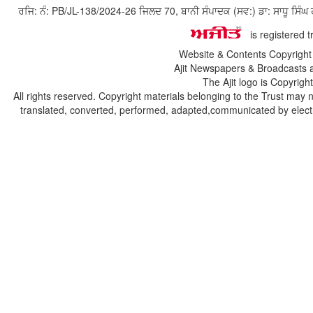
ਰਜਿ: ਨੰ: PB/JL-138/2024-26 ਜਿਲਦ 70, ਬਾਨੀ ਸੰਪਾਦਕ (ਸਵ:) ਡਾ: ਸਾਧੂ ਸ
is registered 
Website & Contents Copyrigh
Ajit Newspapers & Broadcasts 
The Ajit logo is Copyrig
All rights reserved. Copyright materials belonging to the Trust may 
translated, converted, performed, adapted,communicated by electro