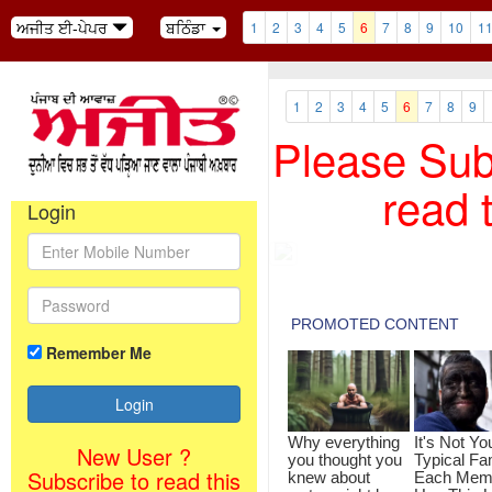
ਅਜੀਤ ਈ-ਪੇਪਰ
ਬਠਿੰਡਾ
1
2
3
4
5
6
7
8
9
10
1
1
2
3
4
5
6
7
8
9
Please Subs
read 
Login
Remember Me
New User ?
Subscribe to read this