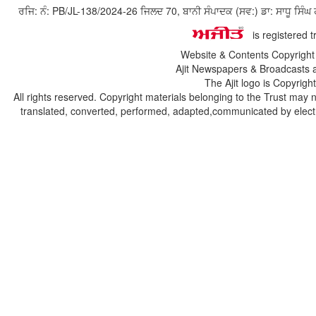
ਰਜਿ: ਨੰ: PB/JL-138/2024-26 ਜਿਲਦ 70, ਬਾਨੀ ਸੰਪਾਦਕ (ਸਵ:) ਡਾ: ਸਾਧੂ ਸ
is registered 
Website & Contents Copyrigh
Ajit Newspapers & Broadcasts 
The Ajit logo is Copyrig
All rights reserved. Copyright materials belonging to the Trust may 
translated, converted, performed, adapted,communicated by electro