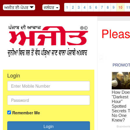
ਅਜੀਤ ਈ-ਪੇਪਰ
ਜਲੰਧਰ
1
2
3
4
5
6
7
8
9
10
1
Pleas
Login
Remember Me