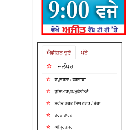
ਐਡੀਸ਼ਨ ਚੁਣੋ
ਪੰਨੇ
ਜਲੰਧਰ
ਕਪੂਰਥਲਾ / ਫਗਵਾੜਾ
ਹੁਸ਼ਿਆਰਪੁਰ/ਮੁਕੇਰੀਆਂ
ਸ਼ਹੀਦ ਭਗਤ ਸਿੰਘ ਨਗਰ / ਬੰਗਾ
ਤਰਨ ਤਾਰਨ
ਅੰਮ੍ਰਿਤਸਰ