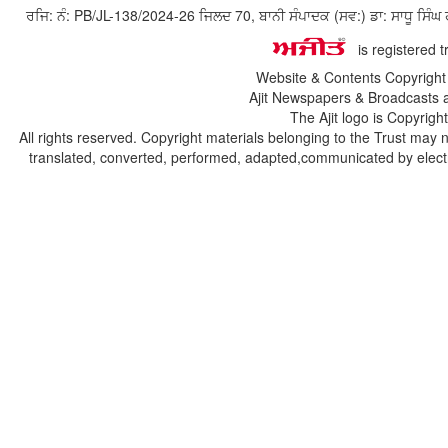
ਰਜਿ: ਨੰ: PB/JL-138/2024-26 ਜਿਲਦ 70, ਬਾਨੀ ਸੰਪਾਦਕ (ਸਵ:) ਡਾ: ਸਾਧੂ ਸ
is registered 
Website & Contents Copyrigh
Ajit Newspapers & Broadcasts 
The Ajit logo is Copyrig
All rights reserved. Copyright materials belonging to the Trust may 
translated, converted, performed, adapted,communicated by electro