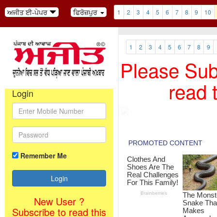
ਅਜੀਤ ਈ-ਪੇਪਰ
ਫਿਰੋਜ਼ਪੁਰ
1
2
3
4
5
6
7
8
9
10
1
2
3
4
5
6
7
8
9
Please Subs
read 
Login
Remember Me
New User ?
Subscribe to read this