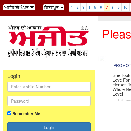
ਅਜੀਤ ਈ-ਪੇਪਰ
ਫਿਰੋਜ਼ਪੁਰ
1
2
3
4
5
6
7
8
9
10
Pleas
Login
Remember Me