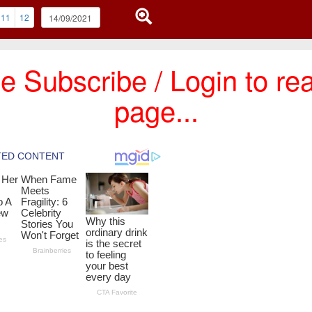
11
12
e Subscribe / Login to rea
page...