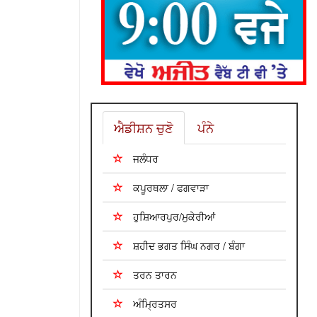
ਐਡੀਸ਼ਨ ਚੁਣੋ
ਪੰਨੇ
ਜਲੰਧਰ
ਕਪੂਰਥਲਾ / ਫਗਵਾੜਾ
ਹੁਸ਼ਿਆਰਪੁਰ/ਮੁਕੇਰੀਆਂ
ਸ਼ਹੀਦ ਭਗਤ ਸਿੰਘ ਨਗਰ / ਬੰਗਾ
ਤਰਨ ਤਾਰਨ
ਅੰਮ੍ਰਿਤਸਰ