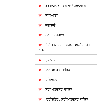
ਗੁਰਦਾਸਪੁਰ / ਬਟਾਲਾ / ਪਠਾਨਕੋਟ
ਲੁਧਿਆਣਾ
ਜਗਰਾਓਂ.
ਖੰਨਾ / ਸਮਰਾਲਾ
ਚੰਡੀਗੜ੍ਹ /ਸਾਹਿਬਜ਼ਾਦਾ ਅਜੀਤ ਸਿੰਘ
ਨਗਰ
ਰੂਪਨਗਰ
ਫ਼ਤਹਿਗੜ੍ਹ ਸਾਹਿਬ
ਪਟਿਆਲਾ
ਸ੍ਰੀ ਮੁਕਤਸਰ ਸਾਹਿਬ
ਫਰੀਦਕੋਟ / ਸ੍ਰੀ ਮੁਕਤਸਰ ਸਾਹਿਬ