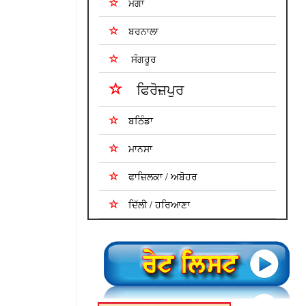
ਮੋਗਾ
ਬਰਨਾਲਾ
ਸੰਗਰੂਰ
ਫਿਰੋਜ਼ਪੁਰ
ਬਠਿੰਡਾ
ਮਾਨਸਾ
ਫਾਜ਼ਿਲਕਾ / ਅਬੋਹਰ
ਦਿੱਲੀ / ਹਰਿਆਣਾ