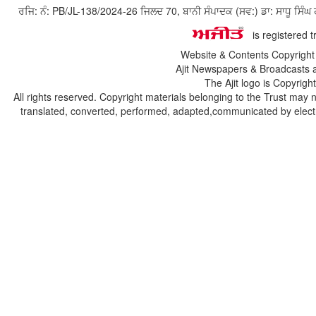
ਰਜਿ: ਨੰ: PB/JL-138/2024-26 ਜਿਲਦ 70, ਬਾਨੀ ਸੰਪਾਦਕ (ਸਵ:) ਡਾ: ਸਾਧੂ ਸ
is registered 
Website & Contents Copyrigh
Ajit Newspapers & Broadcasts 
The Ajit logo is Copyrig
All rights reserved. Copyright materials belonging to the Trust may 
translated, converted, performed, adapted,communicated by electro