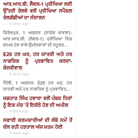
ਆਰ.ਆਰ.ਬੀ. ਲੈਵਲ-1 ਪ੍ਰੀਖਿਆ ਲਈ
ਉੱਤਰੀ ਰੇਲਵੇ ਵਲੋਂ ਪ੍ਰੀਖਿਆ ਸਪੈਸ਼ਲ
ਰੇਲਗੱਡੀਆਂ ਦਾ ਸੰਚਾਲਨ
. . . 6 days ago
ਫਿਰੋਜ਼ਪੁਰ, 1 ਅਗਸਤ (ਰਾਕੇਸ਼ ਚਾਵਲਾ)-
ਆਰ.ਆਰ.ਬੀ. (ਲੇਵਲ-1) ਪ੍ਰੀਖਿਆ ਵਿਚ
ਸ਼ਾਮਲ ਹੋਣ ਵਾਲੇ ਉਮੀਦਵਾਰਾਂ ਦੀ ਸਹੂਲਤ...
E20 ਹਰ ਘਰ, ਹਰ ਯਾਤਰੀ ਅਤੇ ਹਰ
ਨਾਗਰਿਕ ਨੂੰ ਪ੍ਰਭਾਵਿਤ ਕਰਦਾ-
ਕੇਜਰੀਵਾਲ
. . . 6 days ago
ਦਿੱਲੀ, 1 ਅਗਸਤ- E20 ਹਰ ਘਰ, ਹਰ
ਯਾਤਰੀ ਅਤੇ ਹਰ ਨਾਗਰਿਕ ਨੂੰ ਪ੍ਰਭਾਵਿਤ...
ਜਗਤਾਰ ਸਿੰਘ ਹਵਾਰਾ ਵਲੋਂ ਪੰਥਕ ਧਿਰਾਂ
ਨੂੰ ਇਕ ਮੰਚ 'ਤੇ ਇਕੱਠੇ ਹੋਣ ਦੀ ਅਪੀਲ
. . . 6 days ago
ਸਫਾਈ ਕਰਮਚਾਰੀਆਂ ਦੀ ਲੰਬੇ ਸਮੇਂ ਤੋਂ
ਚੱਲ ਰਹੀ ਹੜਤਾਲ ਅੱਜ ਖ਼ਤਮ ਹੋਈ
. . . 6 days ago