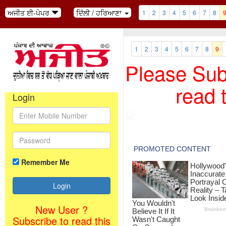
ਅਜੀਤ ਈ-ਪੇਪਰ
ਦਿੱਲੀ / ਹਰਿਆਣਾ
1
2
3
4
5
6
7
8
1
2
3
4
5
6
7
8
9
Please Subs
read 
Login
Remember Me
New User ?
Subscribe to read this