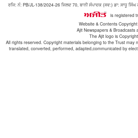
ਰਜਿ: ਨੰ: PB/JL-138/2024-26 ਜਿਲਦ 70, ਬਾਨੀ ਸੰਪਾਦਕ (ਸਵ:) ਡਾ: ਸਾਧੂ ਸ
is registered 
Website & Contents Copyrigh
Ajit Newspapers & Broadcasts 
The Ajit logo is Copyrig
All rights reserved. Copyright materials belonging to the Trust may 
translated, converted, performed, adapted,communicated by electro