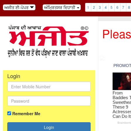
ਅਜੀਤ ਈ-ਪੇਪਰ
ਅੰਮ੍ਰਿਤਸਰ ਦਿਹਾਤੀ
1
2
3
4
5
6
7
8
Pleas
Login
Remember Me