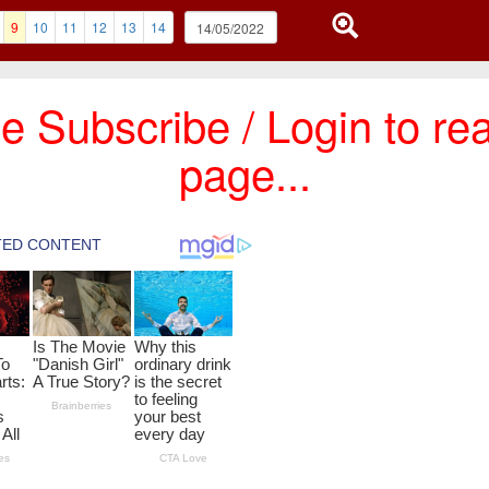
9
10
11
12
13
14
e Subscribe / Login to rea
page...