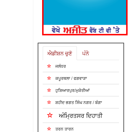
ਐਡੀਸ਼ਨ ਚੁਣੋ
ਪੰਨੇ
ਜਲੰਧਰ
ਕਪੂਰਥਲਾ / ਫਗਵਾੜਾ
ਹੁਸ਼ਿਆਰਪੁਰ/ਮੁਕੇਰੀਆਂ
ਸ਼ਹੀਦ ਭਗਤ ਸਿੰਘ ਨਗਰ / ਬੰਗਾ
ਅੰਮ੍ਰਿਤਸਰ ਦਿਹਾਤੀ
ਤਰਨ ਤਾਰਨ