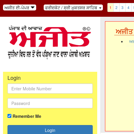
ਅਜੀਤ ਈ-ਪੇਪਰ
ਫਰੀਦਕੋਟ / ਸ੍ਰੀ ਮੁਕਤਸਰ ਸਾਹਿਬ
1
2
3
4
ਅਜੀਤ 
ਅਜ
Login
Remember Me