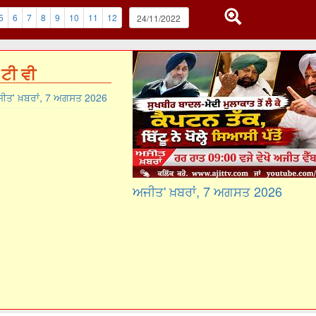
5
6
7
8
9
10
11
12
ਟੀ ਵੀ
ੀਤ' ਖ਼ਬਰਾਂ, 7 ਅਗਸਤ 2026
ਅਜੀਤ' ਖ਼ਬਰਾਂ, 7 ਅਗਸਤ 2026