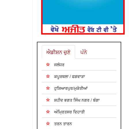
ਐਡੀਸ਼ਨ ਚੁਣੋ
ਪੰਨੇ
ਜਲੰਧਰ
ਕਪੂਰਥਲਾ / ਫਗਵਾੜਾ
ਹੁਸ਼ਿਆਰਪੁਰ/ਮੁਕੇਰੀਆਂ
ਸ਼ਹੀਦ ਭਗਤ ਸਿੰਘ ਨਗਰ / ਬੰਗਾ
ਅੰਮ੍ਰਿਤਸਰ ਦਿਹਾਤੀ
ਤਰਨ ਤਾਰਨ