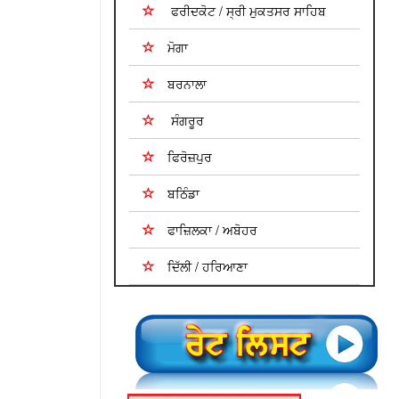
ਫਰੀਦਕੋਟ / ਸ੍ਰੀ ਮੁਕਤਸਰ ਸਾਹਿਬ
ਮੋਗਾ
ਬਰਨਾਲਾ
ਸੰਗਰੂਰ
ਫਿਰੋਜ਼ਪੁਰ
ਬਠਿੰਡਾ
ਫਾਜ਼ਿਲਕਾ / ਅਬੋਹਰ
ਦਿੱਲੀ / ਹਰਿਆਣਾ