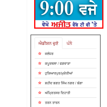
ਐਡੀਸ਼ਨ ਚੁਣੋ
ਪੰਨੇ
ਜਲੰਧਰ
ਕਪੂਰਥਲਾ / ਫਗਵਾੜਾ
ਹੁਸ਼ਿਆਰਪੁਰ/ਮੁਕੇਰੀਆਂ
ਸ਼ਹੀਦ ਭਗਤ ਸਿੰਘ ਨਗਰ / ਬੰਗਾ
ਅੰਮ੍ਰਿਤਸਰ ਦਿਹਾਤੀ
ਤਰਨ ਤਾਰਨ