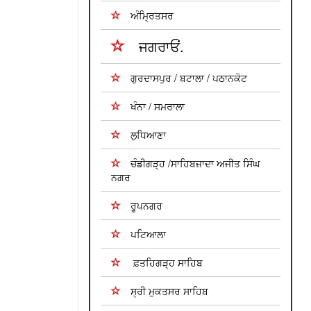
ਅੰਮ੍ਰਿਤਸਰ
ਜਗਰਾਓਂ.
ਗੁਰਦਾਸਪੁਰ / ਬਟਾਲਾ / ਪਠਾਨਕੋਟ
ਖੰਨਾ / ਸਮਰਾਲਾ
ਲੁਧਿਆਣਾ
ਚੰਡੀਗੜ੍ਹ /ਸਾਹਿਬਜ਼ਾਦਾ ਅਜੀਤ ਸਿੰਘ
ਨਗਰ
ਰੂਪਨਗਰ
ਪਟਿਆਲਾ
ਫ਼ਤਹਿਗੜ੍ਹ ਸਾਹਿਬ
ਸ੍ਰੀ ਮੁਕਤਸਰ ਸਾਹਿਬ