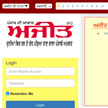
ਅਜੀਤ ਈ-ਪੇਪਰ
ਜਗਰਾਓਂ.
1
2
3
4
5
6
7
8
9
10
ਅਜੀਤ 
ਅਜ
Login
Remember Me