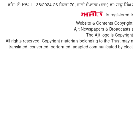
ਰਜਿ: ਨੰ: PB/JL-138/2024-26 ਜਿਲਦ 70, ਬਾਨੀ ਸੰਪਾਦਕ (ਸਵ:) ਡਾ: ਸਾਧੂ ਸ
is registered 
Website & Contents Copyrigh
Ajit Newspapers & Broadcasts 
The Ajit logo is Copyrig
All rights reserved. Copyright materials belonging to the Trust may 
translated, converted, performed, adapted,communicated by electro