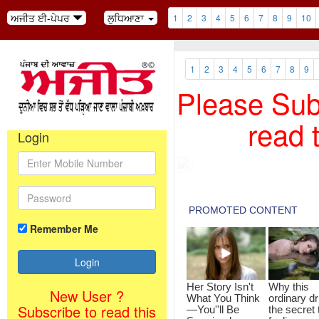
ਅਜੀਤ ਈ-ਪੇਪਰ
ਲੁਧਿਆਣਾ
1
2
3
4
5
6
7
8
9
10
1
2
3
4
5
6
7
8
9
Please Subs
read 
Login
Remember Me
New User ?
Subscribe to read this