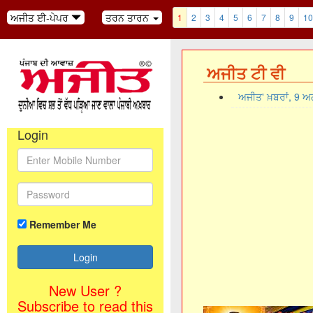
ਅਜੀਤ ਈ-ਪੇਪਰ
ਤਰਨ ਤਾਰਨ
1
2
3
4
5
6
7
8
9
10
ਅਜੀਤ ਟੀ ਵੀ
ਅਜੀਤ' ਖ਼ਬਰਾਂ, 9 
Login
Remember Me
New User ?
Subscribe to read this