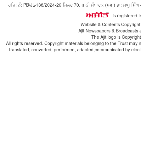
ਰਜਿ: ਨੰ: PB/JL-138/2024-26 ਜਿਲਦ 70, ਬਾਨੀ ਸੰਪਾਦਕ (ਸਵ:) ਡਾ: ਸਾਧੂ ਸ
is registered 
Website & Contents Copyrigh
Ajit Newspapers & Broadcasts 
The Ajit logo is Copyrig
All rights reserved. Copyright materials belonging to the Trust may 
translated, converted, performed, adapted,communicated by electro