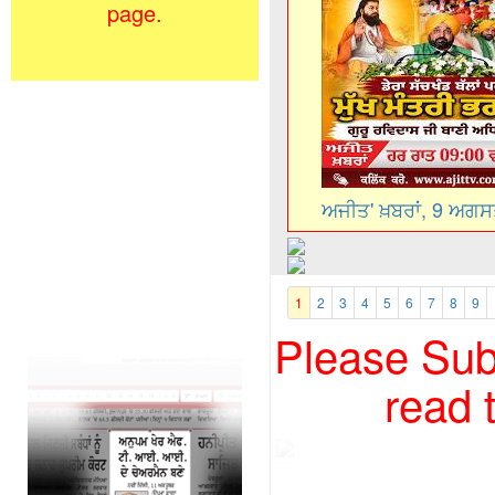
page.
ਅਜੀਤ' ਖ਼ਬਰਾਂ, 9 ਅਗ
1
2
3
4
5
6
7
8
9
Please Subs
read 