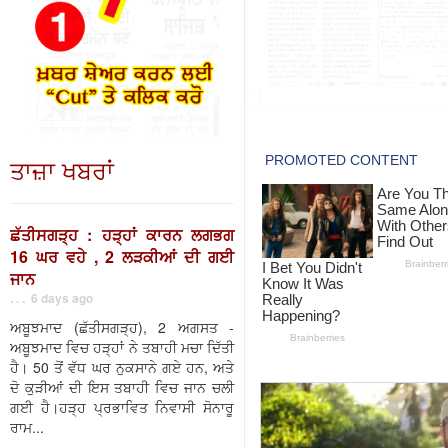
ਤਾਜ਼ਾ ਖਬਰਾਂ
ਛੱਤੀਸਗੜ੍ਹ : ਹੜ੍ਹਾਂ ਕਾਰਨ ਲਗਭਗ
16 ਘਰ ਵਹੇ , 2 ਲੜਕੀਆਂ ਦੀ ਗਈ
ਜਾਨ
. . . 6 days ago
ਅਬੂਝਮਾਦ (ਛੱਤੀਸਗੜ੍ਹ), 2 ਅਗਸਤ -
ਅਬੂਝਮਾਦ ਵਿਚ ਹੜ੍ਹਾਂ ਨੇ ਤਬਾਹੀ ਮਚਾ ਦਿੱਤੀ
ਹੈ। 50 ਤੋਂ ਵੱਧ ਘਰ ਨੁਕਸਾਨੇ ਗਏ ਹਨ, ਅਤੇ
ਦੋ ਕੁੜੀਆਂ ਦੀ ਇਸ ਤਬਾਹੀ ਵਿਚ ਜਾਨ ਚਲੀ
ਗਈ ਹੈ।ਹੜ੍ਹ ਪ੍ਰਭਾਵਿਤ ਨਿਵਾਸੀ ਸੋਨਾਰੂ
ਰਾਮ...