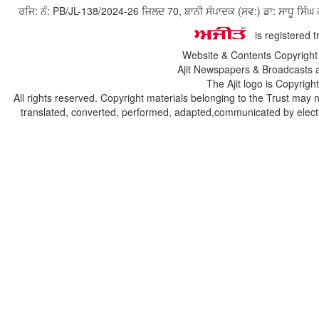
ਰਜਿ: ਨੰ: PB/JL-138/2024-26 ਜਿਲਦ 70, ਬਾਨੀ ਸੰਪਾਦਕ (ਸਵ:) ਡਾ: ਸਾਧੂ ਸ
is registered 
Website & Contents Copyrigh
Ajit Newspapers & Broadcasts 
The Ajit logo is Copyrig
All rights reserved. Copyright materials belonging to the Trust may 
translated, converted, performed, adapted,communicated by electro