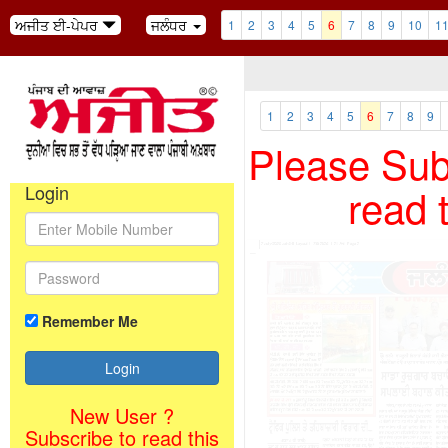
ਅਜੀਤ ਈ-ਪੇਪਰ
ਜਲੰਧਰ
1
2
3
4
5
6
7
8
9
10
1
1
2
3
4
5
6
7
8
9
Please Subs
read 
Login
Remember Me
New User ?
Subscribe to read this