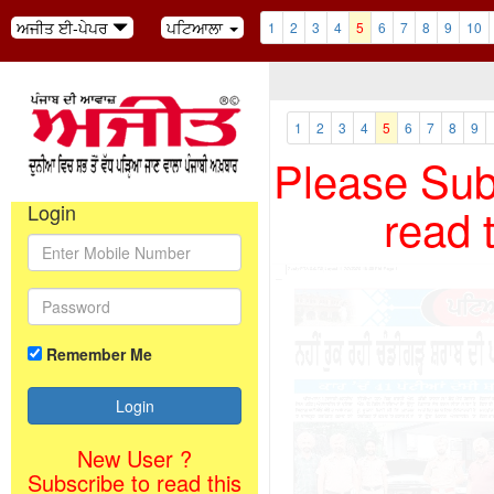
ਅਜੀਤ ਈ-ਪੇਪਰ
ਪਟਿਆਲਾ
1
2
3
4
5
6
7
8
9
10
1
2
3
4
5
6
7
8
9
Please Subs
read 
Login
Remember Me
New User ?
Subscribe to read this