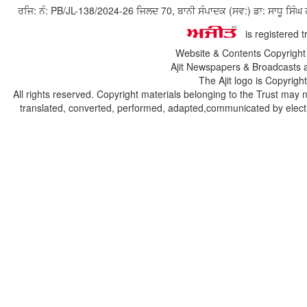
ਰਜਿ: ਨੰ: PB/JL-138/2024-26 ਜਿਲਦ 70, ਬਾਨੀ ਸੰਪਾਦਕ (ਸਵ:) ਡਾ: ਸਾਧੂ ਸ
is registered 
Website & Contents Copyrigh
Ajit Newspapers & Broadcasts 
The Ajit logo is Copyrig
All rights reserved. Copyright materials belonging to the Trust may 
translated, converted, performed, adapted,communicated by electro