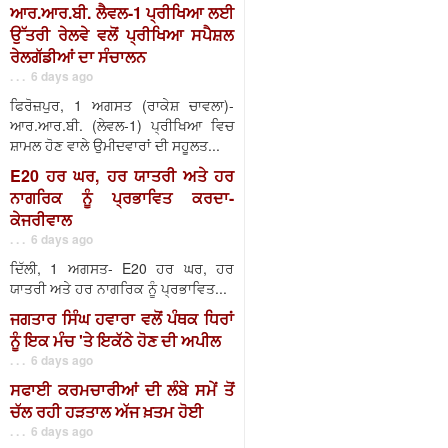
ਆਰ.ਆਰ.ਬੀ. ਲੈਵਲ-1 ਪ੍ਰੀਖਿਆ ਲਈ
ਉੱਤਰੀ ਰੇਲਵੇ ਵਲੋਂ ਪ੍ਰੀਖਿਆ ਸਪੈਸ਼ਲ
ਰੇਲਗੱਡੀਆਂ ਦਾ ਸੰਚਾਲਨ
. . . 6 days ago
ਫਿਰੋਜ਼ਪੁਰ, 1 ਅਗਸਤ (ਰਾਕੇਸ਼ ਚਾਵਲਾ)-
ਆਰ.ਆਰ.ਬੀ. (ਲੇਵਲ-1) ਪ੍ਰੀਖਿਆ ਵਿਚ
ਸ਼ਾਮਲ ਹੋਣ ਵਾਲੇ ਉਮੀਦਵਾਰਾਂ ਦੀ ਸਹੂਲਤ...
E20 ਹਰ ਘਰ, ਹਰ ਯਾਤਰੀ ਅਤੇ ਹਰ
ਨਾਗਰਿਕ ਨੂੰ ਪ੍ਰਭਾਵਿਤ ਕਰਦਾ-
ਕੇਜਰੀਵਾਲ
. . . 6 days ago
ਦਿੱਲੀ, 1 ਅਗਸਤ- E20 ਹਰ ਘਰ, ਹਰ
ਯਾਤਰੀ ਅਤੇ ਹਰ ਨਾਗਰਿਕ ਨੂੰ ਪ੍ਰਭਾਵਿਤ...
ਜਗਤਾਰ ਸਿੰਘ ਹਵਾਰਾ ਵਲੋਂ ਪੰਥਕ ਧਿਰਾਂ
ਨੂੰ ਇਕ ਮੰਚ 'ਤੇ ਇਕੱਠੇ ਹੋਣ ਦੀ ਅਪੀਲ
. . . 6 days ago
ਸਫਾਈ ਕਰਮਚਾਰੀਆਂ ਦੀ ਲੰਬੇ ਸਮੇਂ ਤੋਂ
ਚੱਲ ਰਹੀ ਹੜਤਾਲ ਅੱਜ ਖ਼ਤਮ ਹੋਈ
. . . 6 days ago