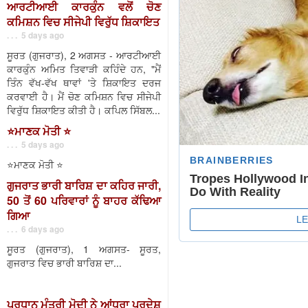
ਆਰਟੀਆਈ ਕਾਰਕੁੰਨ ਵਲੋਂ ਚੋਣ
ਕਮਿਸ਼ਨ ਵਿਚ ਸੀਜੇਪੀ ਵਿਰੁੱਧ ਸ਼ਿਕਾਇਤ
. . . 5 days ago
ਸੂਰਤ (ਗੁਜਰਾਤ), 2 ਅਗਸਤ - ਆਰਟੀਆਈ
ਕਾਰਕੁੰਨ ਅਮਿਤ ਤਿਵਾੜੀ ਕਹਿੰਦੇ ਹਨ, "ਮੈਂ
ਤਿੰਨ ਵੱਖ-ਵੱਖ ਥਾਵਾਂ 'ਤੇ ਸ਼ਿਕਾਇਤ ਦਰਜ
ਕਰਵਾਈ ਹੈ। ਮੈਂ ਚੋਣ ਕਮਿਸ਼ਨ ਵਿਚ ਸੀਜੇਪੀ
ਵਿਰੁੱਧ ਸ਼ਿਕਾਇਤ ਕੀਤੀ ਹੈ। ਕਪਿਲ ਸਿੱਬਲ...
⭐️ਮਾਣਕ ਮੋਤੀ ⭐️
. . . 5 days ago
⭐️ਮਾਣਕ ਮੋਤੀ ⭐️
ਗੁਜਰਾਤ ਭਾਰੀ ਬਾਰਿਸ਼ ਦਾ ਕਹਿਰ ਜਾਰੀ,
50 ਤੋਂ 60 ਪਰਿਵਾਰਾਂ ਨੂੰ ਬਾਹਰ ਕੱਢਿਆ
ਗਿਆ
. . . 6 days ago
ਸੂਰਤ (ਗੁਜਰਾਤ), 1 ਅਗਸਤ- ਸੂਰਤ,
ਗੁਜਰਾਤ ਵਿਚ ਭਾਰੀ ਬਾਰਿਸ਼ ਦਾ...
ਪ੍ਰਧਾਨ ਮੰਤਰੀ ਮੋਦੀ ਨੇ ਆਂਧਰਾ ਪ੍ਰਦੇਸ਼