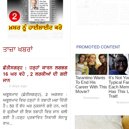
ਤਾਜ਼ਾ ਖਬਰਾਂ
ਛੱਤੀਸਗੜ੍ਹ : ਹੜ੍ਹਾਂ ਕਾਰਨ ਲਗਭਗ
16 ਘਰ ਵਹੇ , 2 ਲੜਕੀਆਂ ਦੀ ਗਈ
ਜਾਨ
. . . 5 days ago
ਅਬੂਝਮਾਦ (ਛੱਤੀਸਗੜ੍ਹ), 2 ਅਗਸਤ -
ਅਬੂਝਮਾਦ ਵਿਚ ਹੜ੍ਹਾਂ ਨੇ ਤਬਾਹੀ ਮਚਾ ਦਿੱਤੀ
ਹੈ। 50 ਤੋਂ ਵੱਧ ਘਰ ਨੁਕਸਾਨੇ ਗਏ ਹਨ, ਅਤੇ
ਦੋ ਕੁੜੀਆਂ ਦੀ ਇਸ ਤਬਾਹੀ ਵਿਚ ਜਾਨ ਚਲੀ
ਗਈ ਹੈ।ਹੜ੍ਹ ਪ੍ਰਭਾਵਿਤ ਨਿਵਾਸੀ ਸੋਨਾਰੂ
ਰਾਮ...