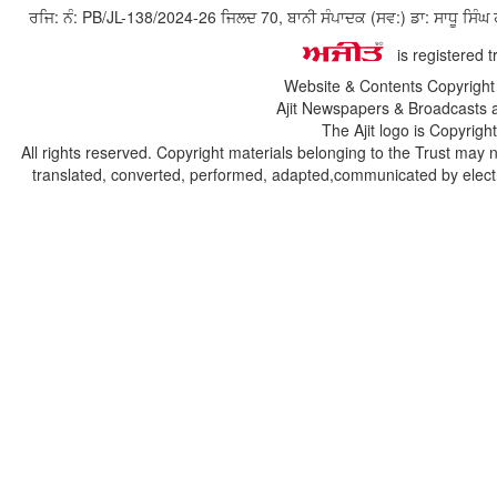
ਰਜਿ: ਨੰ: PB/JL-138/2024-26 ਜਿਲਦ 70, ਬਾਨੀ ਸੰਪਾਦਕ (ਸਵ:) ਡਾ: ਸਾਧੂ ਸ
is registered 
Website & Contents Copyrigh
Ajit Newspapers & Broadcasts 
The Ajit logo is Copyrig
All rights reserved. Copyright materials belonging to the Trust may 
translated, converted, performed, adapted,communicated by electro