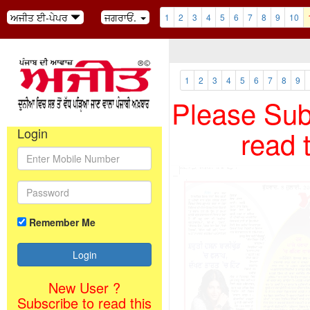
ਅਜੀਤ ਈ-ਪੇਪਰ
ਜਗਰਾਓਂ.
1
2
3
4
5
6
7
8
9
10
1
2
3
4
5
6
7
8
9
Please Subs
read 
Login
Remember Me
New User ?
Subscribe to read this