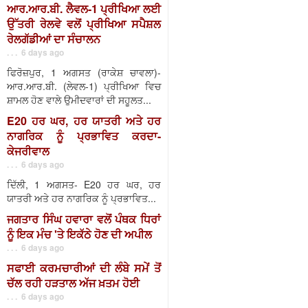
ਆਰ.ਆਰ.ਬੀ. ਲੈਵਲ-1 ਪ੍ਰੀਖਿਆ ਲਈ
ਉੱਤਰੀ ਰੇਲਵੇ ਵਲੋਂ ਪ੍ਰੀਖਿਆ ਸਪੈਸ਼ਲ
ਰੇਲਗੱਡੀਆਂ ਦਾ ਸੰਚਾਲਨ
. . . 6 days ago
ਫਿਰੋਜ਼ਪੁਰ, 1 ਅਗਸਤ (ਰਾਕੇਸ਼ ਚਾਵਲਾ)-
ਆਰ.ਆਰ.ਬੀ. (ਲੇਵਲ-1) ਪ੍ਰੀਖਿਆ ਵਿਚ
ਸ਼ਾਮਲ ਹੋਣ ਵਾਲੇ ਉਮੀਦਵਾਰਾਂ ਦੀ ਸਹੂਲਤ...
E20 ਹਰ ਘਰ, ਹਰ ਯਾਤਰੀ ਅਤੇ ਹਰ
ਨਾਗਰਿਕ ਨੂੰ ਪ੍ਰਭਾਵਿਤ ਕਰਦਾ-
ਕੇਜਰੀਵਾਲ
. . . 6 days ago
ਦਿੱਲੀ, 1 ਅਗਸਤ- E20 ਹਰ ਘਰ, ਹਰ
ਯਾਤਰੀ ਅਤੇ ਹਰ ਨਾਗਰਿਕ ਨੂੰ ਪ੍ਰਭਾਵਿਤ...
ਜਗਤਾਰ ਸਿੰਘ ਹਵਾਰਾ ਵਲੋਂ ਪੰਥਕ ਧਿਰਾਂ
ਨੂੰ ਇਕ ਮੰਚ 'ਤੇ ਇਕੱਠੇ ਹੋਣ ਦੀ ਅਪੀਲ
. . . 6 days ago
ਸਫਾਈ ਕਰਮਚਾਰੀਆਂ ਦੀ ਲੰਬੇ ਸਮੇਂ ਤੋਂ
ਚੱਲ ਰਹੀ ਹੜਤਾਲ ਅੱਜ ਖ਼ਤਮ ਹੋਈ
. . . 6 days ago