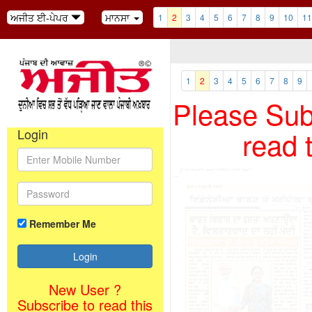
ਅਜੀਤ ਈ-ਪੇਪਰ
ਮਾਨਸਾ
1
2
3
4
5
6
7
8
9
10
11
1
2
3
4
5
6
7
8
9
Please Subs
read 
Login
Remember Me
New User ?
Subscribe to read this