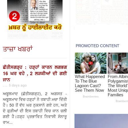
ਤਾਜ਼ਾ ਖਬਰਾਂ
ਛੱਤੀਸਗੜ੍ਹ : ਹੜ੍ਹਾਂ ਕਾਰਨ ਲਗਭਗ
16 ਘਰ ਵਹੇ , 2 ਲੜਕੀਆਂ ਦੀ ਗਈ
ਜਾਨ
. . . 5 days ago
ਅਬੂਝਮਾਦ (ਛੱਤੀਸਗੜ੍ਹ), 2 ਅਗਸਤ -
ਅਬੂਝਮਾਦ ਵਿਚ ਹੜ੍ਹਾਂ ਨੇ ਤਬਾਹੀ ਮਚਾ ਦਿੱਤੀ
ਹੈ। 50 ਤੋਂ ਵੱਧ ਘਰ ਨੁਕਸਾਨੇ ਗਏ ਹਨ, ਅਤੇ
ਦੋ ਕੁੜੀਆਂ ਦੀ ਇਸ ਤਬਾਹੀ ਵਿਚ ਜਾਨ ਚਲੀ
ਗਈ ਹੈ।ਹੜ੍ਹ ਪ੍ਰਭਾਵਿਤ ਨਿਵਾਸੀ ਸੋਨਾਰੂ
ਰਾਮ...