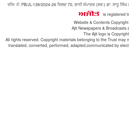
ਰਜਿ: ਨੰ: PB/JL-138/2024-26 ਜਿਲਦ 70, ਬਾਨੀ ਸੰਪਾਦਕ (ਸਵ:) ਡਾ: ਸਾਧੂ ਸ
is registered 
Website & Contents Copyrigh
Ajit Newspapers & Broadcasts 
The Ajit logo is Copyrig
All rights reserved. Copyright materials belonging to the Trust may 
translated, converted, performed, adapted,communicated by electro