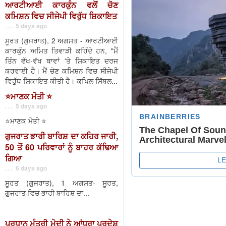
ਆਰਟੀਆਈ ਕਾਰਕੁੰਨ ਵਲੋਂ ਚੋਣ
ਕਮਿਸ਼ਨ ਵਿਚ ਸੀਜੇਪੀ ਵਿਰੁੱਧ ਸ਼ਿਕਾਇਤ
. . . 5 days ago
ਸੂਰਤ (ਗੁਜਰਾਤ), 2 ਅਗਸਤ - ਆਰਟੀਆਈ
ਕਾਰਕੁੰਨ ਅਮਿਤ ਤਿਵਾੜੀ ਕਹਿੰਦੇ ਹਨ, "ਮੈਂ
ਤਿੰਨ ਵੱਖ-ਵੱਖ ਥਾਵਾਂ 'ਤੇ ਸ਼ਿਕਾਇਤ ਦਰਜ
ਕਰਵਾਈ ਹੈ। ਮੈਂ ਚੋਣ ਕਮਿਸ਼ਨ ਵਿਚ ਸੀਜੇਪੀ
ਵਿਰੁੱਧ ਸ਼ਿਕਾਇਤ ਕੀਤੀ ਹੈ। ਕਪਿਲ ਸਿੱਬਲ...
⭐️ਮਾਣਕ ਮੋਤੀ ⭐️
. . . 5 days ago
⭐️ਮਾਣਕ ਮੋਤੀ ⭐️
ਗੁਜਰਾਤ ਭਾਰੀ ਬਾਰਿਸ਼ ਦਾ ਕਹਿਰ ਜਾਰੀ,
50 ਤੋਂ 60 ਪਰਿਵਾਰਾਂ ਨੂੰ ਬਾਹਰ ਕੱਢਿਆ
ਗਿਆ
. . . 6 days ago
ਸੂਰਤ (ਗੁਜਰਾਤ), 1 ਅਗਸਤ- ਸੂਰਤ,
ਗੁਜਰਾਤ ਵਿਚ ਭਾਰੀ ਬਾਰਿਸ਼ ਦਾ...
ਪ੍ਰਧਾਨ ਮੰਤਰੀ ਮੋਦੀ ਨੇ ਆਂਧਰਾ ਪ੍ਰਦੇਸ਼