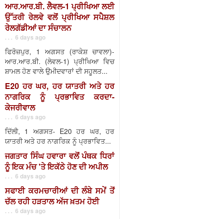
ਆਰ.ਆਰ.ਬੀ. ਲੈਵਲ-1 ਪ੍ਰੀਖਿਆ ਲਈ
ਉੱਤਰੀ ਰੇਲਵੇ ਵਲੋਂ ਪ੍ਰੀਖਿਆ ਸਪੈਸ਼ਲ
ਰੇਲਗੱਡੀਆਂ ਦਾ ਸੰਚਾਲਨ
. . . 6 days ago
ਫਿਰੋਜ਼ਪੁਰ, 1 ਅਗਸਤ (ਰਾਕੇਸ਼ ਚਾਵਲਾ)-
ਆਰ.ਆਰ.ਬੀ. (ਲੇਵਲ-1) ਪ੍ਰੀਖਿਆ ਵਿਚ
ਸ਼ਾਮਲ ਹੋਣ ਵਾਲੇ ਉਮੀਦਵਾਰਾਂ ਦੀ ਸਹੂਲਤ...
E20 ਹਰ ਘਰ, ਹਰ ਯਾਤਰੀ ਅਤੇ ਹਰ
ਨਾਗਰਿਕ ਨੂੰ ਪ੍ਰਭਾਵਿਤ ਕਰਦਾ-
ਕੇਜਰੀਵਾਲ
. . . 6 days ago
ਦਿੱਲੀ, 1 ਅਗਸਤ- E20 ਹਰ ਘਰ, ਹਰ
ਯਾਤਰੀ ਅਤੇ ਹਰ ਨਾਗਰਿਕ ਨੂੰ ਪ੍ਰਭਾਵਿਤ...
ਜਗਤਾਰ ਸਿੰਘ ਹਵਾਰਾ ਵਲੋਂ ਪੰਥਕ ਧਿਰਾਂ
ਨੂੰ ਇਕ ਮੰਚ 'ਤੇ ਇਕੱਠੇ ਹੋਣ ਦੀ ਅਪੀਲ
. . . 6 days ago
ਸਫਾਈ ਕਰਮਚਾਰੀਆਂ ਦੀ ਲੰਬੇ ਸਮੇਂ ਤੋਂ
ਚੱਲ ਰਹੀ ਹੜਤਾਲ ਅੱਜ ਖ਼ਤਮ ਹੋਈ
. . . 6 days ago