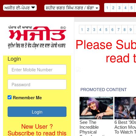
ਅਜੀਤ ਈ-ਪੇਪਰ
ਸ਼ਹੀਦ ਭਗਤ ਸਿੰਘ ਨਗਰ / ਬੰਗਾ
1
2
3
4
5
1
2
3
4
5
6
7
8
9
Please Subs
read 
Login
Remember Me
New User ?
Subscribe to read this