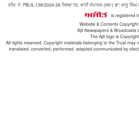
ਰਜਿ: ਨੰ: PB/JL-138/2024-26 ਜਿਲਦ 70, ਬਾਨੀ ਸੰਪਾਦਕ (ਸਵ:) ਡਾ: ਸਾਧੂ ਸ
is registered 
Website & Contents Copyrigh
Ajit Newspapers & Broadcasts 
The Ajit logo is Copyrig
All rights reserved. Copyright materials belonging to the Trust may 
translated, converted, performed, adapted,communicated by electro