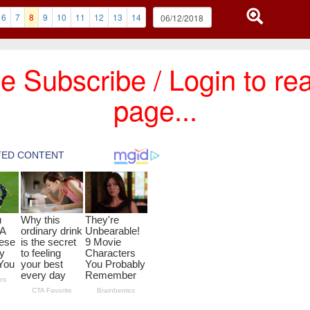
6
7
8
9
10
11
12
13
14
e Subscribe / Login to rea
page...