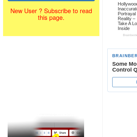
New User ? Subscribe to read
this page.