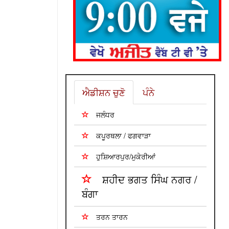
ਐਡੀਸ਼ਨ ਚੁਣੋ
ਪੰਨੇ
ਜਲੰਧਰ
ਕਪੂਰਥਲਾ / ਫਗਵਾੜਾ
ਹੁਸ਼ਿਆਰਪੁਰ/ਮੁਕੇਰੀਆਂ
ਸ਼ਹੀਦ ਭਗਤ ਸਿੰਘ ਨਗਰ /
ਬੰਗਾ
ਤਰਨ ਤਾਰਨ