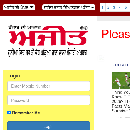
ਅਜੀਤ ਈ-ਪੇਪਰ
ਸ਼ਹੀਦ ਭਗਤ ਸਿੰਘ ਨਗਰ / ਬੰਗਾ
1
2
3
4
5
Pleas
Login
Remember Me