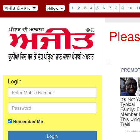
ਅਜੀਤ ਈ-ਪੇਪਰ
ਸੰਗਰੂਰ
1
2
3
4
5
6
7
8
9
10
1
Pleas
Login
Remember Me