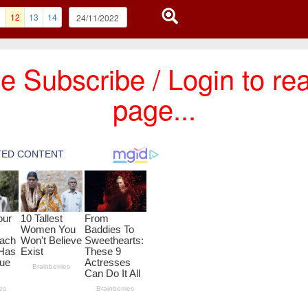
1
12
13
14
e Subscribe / Login to rea
page...