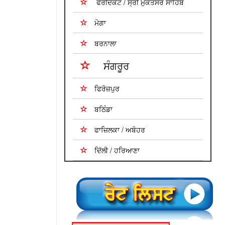
ਫਰੀਦਕੋਟ / ਸ੍ਰੀ ਮੁਕਤਸਰ ਸਾਹਿਬ
ਮੋਗਾ
ਬਰਨਾਲਾ
ਸੰਗਰੂਰ
ਫਿਰੋਜ਼ਪੁਰ
ਬਠਿੰਡਾ
ਫਾਜ਼ਿਲਕਾ / ਅਬੋਹਰ
ਦਿੱਲੀ / ਹਰਿਆਣਾ