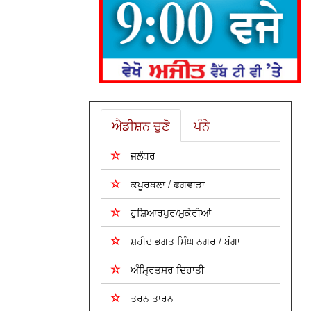
ਐਡੀਸ਼ਨ ਚੁਣੋ
ਪੰਨੇ
ਜਲੰਧਰ
ਕਪੂਰਥਲਾ / ਫਗਵਾੜਾ
ਹੁਸ਼ਿਆਰਪੁਰ/ਮੁਕੇਰੀਆਂ
ਸ਼ਹੀਦ ਭਗਤ ਸਿੰਘ ਨਗਰ / ਬੰਗਾ
ਅੰਮ੍ਰਿਤਸਰ ਦਿਹਾਤੀ
ਤਰਨ ਤਾਰਨ