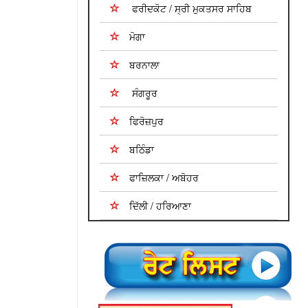
ਫਰੀਦਕੋਟ / ਸ੍ਰੀ ਮੁਕਤਸਰ ਸਾਹਿਬ
ਮੋਗਾ
ਬਰਨਾਲਾ
ਸੰਗਰੂਰ
ਫਿਰੋਜ਼ਪੁਰ
ਬਠਿੰਡਾ
ਫਾਜ਼ਿਲਕਾ / ਅਬੋਹਰ
ਦਿੱਲੀ / ਹਰਿਆਣਾ