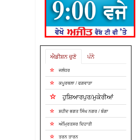
ਐਡੀਸ਼ਨ ਚੁਣੋ
ਪੰਨੇ
ਜਲੰਧਰ
ਕਪੂਰਥਲਾ / ਫਗਵਾੜਾ
ਹੁਸ਼ਿਆਰਪੁਰ/ਮੁਕੇਰੀਆਂ
ਸ਼ਹੀਦ ਭਗਤ ਸਿੰਘ ਨਗਰ / ਬੰਗਾ
ਅੰਮ੍ਰਿਤਸਰ ਦਿਹਾਤੀ
ਤਰਨ ਤਾਰਨ