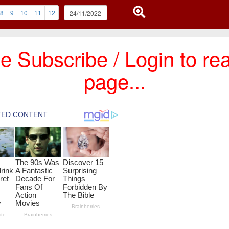
8
9
10
11
12
e Subscribe / Login to rea
page...