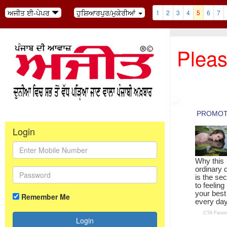
ਅਜੀਤ ਈ-ਪੇਪਰ
ਹੁਸ਼ਿਆਰਪੁਰ/ਮੁਕੇਰੀਆਂ
1
2
3
4
5
6
7
Pleas
Login
Remember Me