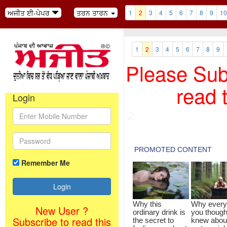
ਅਜੀਤ ਈ-ਪੇਪਰ
ਤਰਨ ਤਾਰਨ
1
2
3
4
5
6
7
8
9
10
1
2
3
4
5
6
7
8
9
Please Subs
read 
Login
Remember Me
New User ?
Subscribe to read this