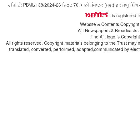
ਰਜਿ: ਨੰ: PB/JL-138/2024-26 ਜਿਲਦ 70, ਬਾਨੀ ਸੰਪਾਦਕ (ਸਵ:) ਡਾ: ਸਾਧੂ ਸ
is registered 
Website & Contents Copyrigh
Ajit Newspapers & Broadcasts 
The Ajit logo is Copyrig
All rights reserved. Copyright materials belonging to the Trust may 
translated, converted, performed, adapted,communicated by electro