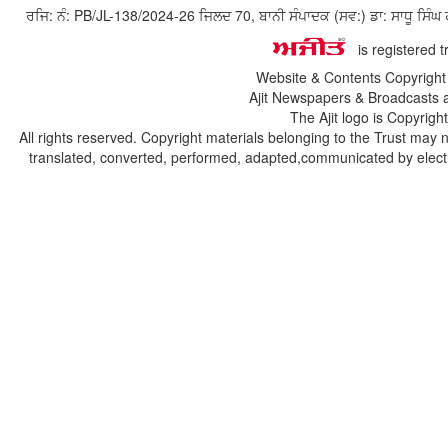
ਰਜਿ: ਨੰ: PB/JL-138/2024-26 ਜਿਲਦ 70, ਬਾਨੀ ਸੰਪਾਦਕ (ਸਵ:) ਡਾ: ਸਾਧੂ ਸ
is registered 
Website & Contents Copyrigh
Ajit Newspapers & Broadcasts 
The Ajit logo is Copyrig
All rights reserved. Copyright materials belonging to the Trust may 
translated, converted, performed, adapted,communicated by electro