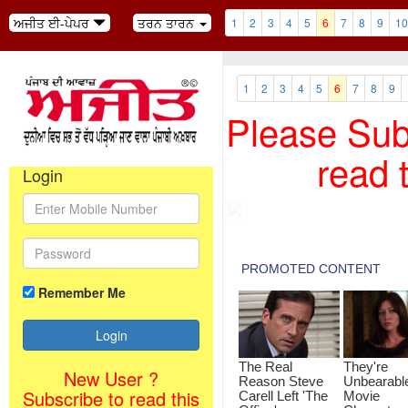
ਅਜੀਤ ਈ-ਪੇਪਰ
ਤਰਨ ਤਾਰਨ
1
2
3
4
5
6
7
8
9
10
1
2
3
4
5
6
7
8
9
Please Subs
read 
Login
Remember Me
New User ?
Subscribe to read this