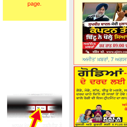
page.
ਅਜੀਤ' ਖ਼ਬਰਾਂ, 7 ਅਗ