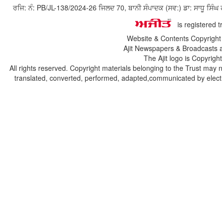
ਰਜਿ: ਨੰ: PB/JL-138/2024-26 ਜਿਲਦ 70, ਬਾਨੀ ਸੰਪਾਦਕ (ਸਵ:) ਡਾ: ਸਾਧੂ ਸ
is registered 
Website & Contents Copyrigh
Ajit Newspapers & Broadcasts 
The Ajit logo is Copyrig
All rights reserved. Copyright materials belonging to the Trust may 
translated, converted, performed, adapted,communicated by electro