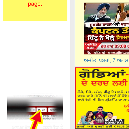
page.
ਅਜੀਤ' ਖ਼ਬਰਾਂ, 7 ਅਗ