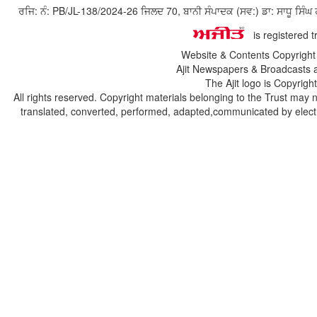
ਰਜਿ: ਨੰ: PB/JL-138/2024-26 ਜਿਲਦ 70, ਬਾਨੀ ਸੰਪਾਦਕ (ਸਵ:) ਡਾ: ਸਾਧੂ ਸ
is registered 
Website & Contents Copyrigh
Ajit Newspapers & Broadcasts 
The Ajit logo is Copyrig
All rights reserved. Copyright materials belonging to the Trust may 
translated, converted, performed, adapted,communicated by electro